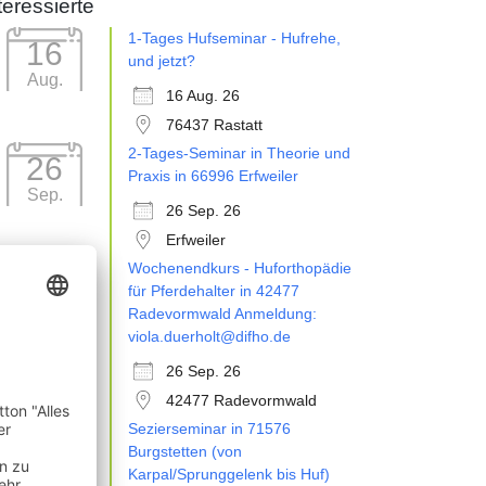
teressierte
1-Tages Hufseminar - Hufrehe,
16
und jetzt?
Aug.
16 Aug. 26
76437 Rastatt
2-Tages-Seminar in Theorie und
26
Praxis in 66996 Erfweiler
Sep.
26 Sep. 26
Erfweiler
Wochenendkurs - Huforthopädie
26
für Pferdehalter in 42477
Sep.
Radevormwald Anmeldung:
viola.duerholt@difho.de
26 Sep. 26
42477 Radevormwald
Sezierseminar in 71576
11
Burgstetten (von
Okt.
Karpal/Sprunggelenk bis Huf)