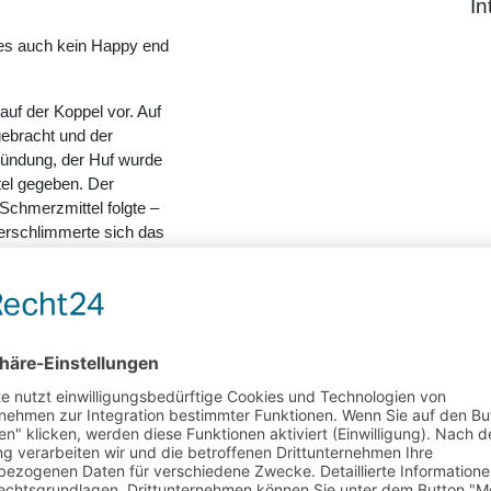
In
t es auch kein Happy end
auf der Koppel vor. Auf
gebracht und der
zündung, der Huf wurde
tel gegeben. Der
Schmerzmittel folgte –
verschlimmerte sich das
 das Pferd mittlerweile
nd geholt und der
eckt, auch mit Mist, der
ig den Huf und ein sehr
Da er aber an einer sehr
end Röntgenbilder
barte sich