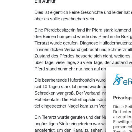
Ein Aufruf
Dies ist eigentlich keine Geschichte und leider ha
aber es sollte geschrieben sein.
Eine Pferdebesitzerin fand ihr Pferd stark lahmend 
drei Beinen humpelnd wurde das Pferd in die Box 
Tierarzt wurde gerufen. Diagnose Huflederhautent
in einen dicken Verband gebracht und Schmerzmit
Zustand des Pferdes besserte sich nicht, weiteres 
über Tage, viele Tage, zu viele Tage, der Zustand 
Pferd stand nunmehr nur noch auf drei Beinen.
Die bearbeitende Huforthopädin wurde dazu gerufen
seit 10 Tagen stark lahmend wurde aus dem Verba
Schrecken war groß. Der Verband innen total verdr
Huf ebenfalls. Die Huforthopädin säuberte vorsicht
tief eingetretener Nagel kam zum Vorschein.
Ein Tierarzt wurde gerufen und der Nagel entfernt. 
ungünstigen Stelle eingetreten war wurden umgeh
angefertigt, um den Kanal zu sehen. Und hier offen