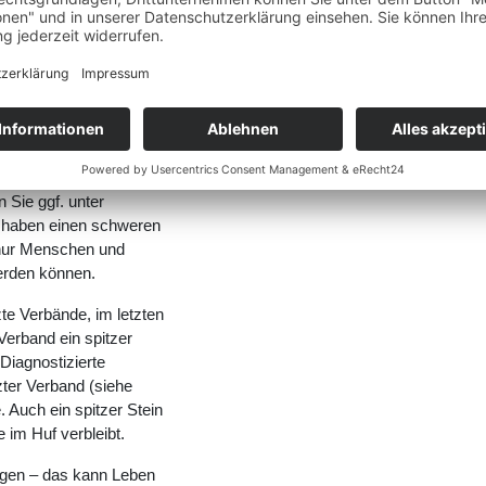
wegungen des Pferdes
dieses durch die hin und
g unmöglich geworden
schläfert werden. Es war
bitte immer den Huf
n des Tieres nicht
n Sie ggf. unter
e haben einen schweren
h nur Menschen und
werden können.
te Verbände, im letzten
Verband ein spitzer
Diagnostizierte
zter Verband (siehe
. Auch ein spitzer Stein
im Huf verbleibt.
nigen – das kann Leben