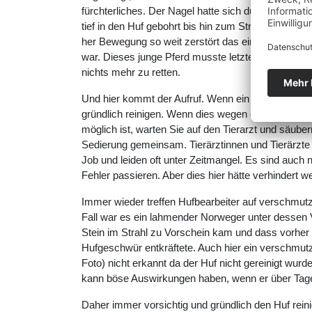
fürchterliches. Der Nagel hatte sich durch die Be
tief in den Huf gebohrt bis hin zum Strahlbein und 
her Bewegung so weit zerstört das eine Genesun
war. Dieses junge Pferd musste letztendlich einge
nichts mehr zu retten.
Und hier kommt der Aufruf. Wenn ein Pferd lahmt, 
gründlich reinigen. Wenn dies wegen der Schmerze
möglich ist, warten Sie auf den Tierarzt und säuber
Sedierung gemeinsam. Tierärztinnen und Tierärzt
Job und leiden oft unter Zeitmangel. Es sind auc
Fehler passieren. Aber dies hier hätte verhindert 
Immer wieder treffen Hufbearbeiter auf verschmutz
Fall war es ein lahmender Norweger unter dessen 
Stein im Strahl zu Vorschein kam und dass vorher 
Hufgeschwür entkräftete. Auch hier ein verschmut
Foto) nicht erkannt da der Huf nicht gereinigt wurde
kann böse Auswirkungen haben, wenn er über Tage 
Daher immer vorsichtig und gründlich den Huf rei