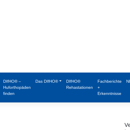
DIfHO® –
Das DIfHO®
DIfHO®
Fachberichte
N
Huforthopäden
Rehastationen
+
finden
Erkenntnisse
Ve