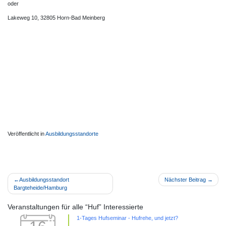
oder
Lakeweg 10, 32805 Horn-Bad Meinberg
Veröffentlicht in
Ausbildungsstandorte
Beitragsnavigation
Ausbildungsstandort
Nächster Beitrag
Bargteheide/Hamburg
Veranstaltungen für alle “Huf” Interessierte
1-Tages Hufseminar - Hufrehe, und jetzt?