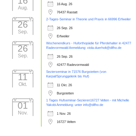
16
16 Aug. 26
Aug.
76437 Rastatt
2-Tages-Seminar in Theorie und Praxis in 66996 Erfweiler
26
26 Sep. 26
Sep.
Erfweiler
Wochenendkurs - Huforthopädie für Pferdehalter in 42477
26
Radevormwald Anmeldung: viola.duerholt@difho.de
Sep.
26 Sep. 26
42477 Radevormwald
Sezierseminar in 71576 Burgstetten (von
11
Karpal/Sprunggelenk bis Huf)
Okt.
11 Okt. 26
Burgstetten
1 Tages Hufseminar-Sezieren16727 Velten - mit Michelle
01
Yakobi Anmeldung: unter info@difho.de
Nov.
1 Nov. 26
16727 Velten