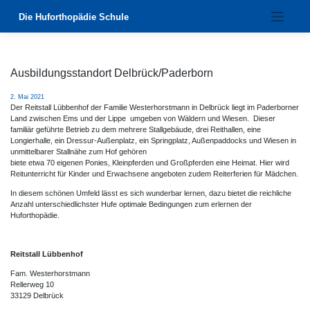
Zum
Die Huforthopädie Schule
Inhalt
springen
Ausbildungsstandort Delbrück/Paderborn
2. Mai 2021
Der Reitstall Lübbenhof der Familie Westerhorstmann in Delbrück liegt im Paderborner
Land zwischen Ems und der Lippe umgeben von Wäldern und Wiesen. Dieser
familiär geführte Betrieb zu dem mehrere Stallgebäude, drei Reithallen, eine
Longierhalle, ein Dressur-Außenplatz, ein Springplatz, Außenpaddocks und Wiesen in
unmittelbarer Stallnähe zum Hof gehören
biete etwa 70 eigenen Ponies, Kleinpferden und Großpferden eine Heimat. Hier wird
Reitunterricht für Kinder und Erwachsene angeboten zudem Reiterferien für Mädchen.
In diesem schönen Umfeld lässt es sich wunderbar lernen, dazu bietet die reichliche
Anzahl unterschiedlichster Hufe optimale Bedingungen zum erlernen der
Huforthopädie.
Reitstall Lübbenhof
Fam. Westerhorstmann
Rellerweg 10
33129 Delbrück