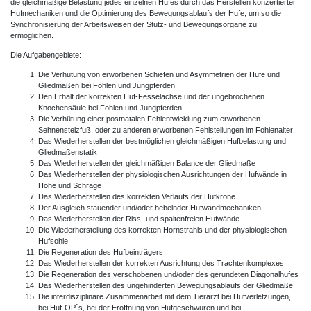
die gleichmäßige Belastung jedes einzelnen Hufes durch das Herstellen konzertierter
Hufmechaniken und die Optimierung des Bewegungsablaufs der Hufe, um so die
Synchronisierung der Arbeitsweisen der Stütz- und Bewegungsorgane zu
ermöglichen.
Die Aufgabengebiete:
Die Verhütung von erworbenen Schiefen und Asymmetrien der Hufe und
Gliedmaßen bei Fohlen und Jungpferden
Den Erhalt der korrekten Huf-Fesselachse und der ungebrochenen
Knochensäule bei Fohlen und Jungpferden
Die Verhütung einer postnatalen Fehlentwicklung zum erworbenen
Sehnenstelzfuß, oder zu anderen erworbenen Fehlstellungen im Fohlenalter
Das Wiederherstellen der bestmöglichen gleichmäßigen Hufbelastung und
Gliedmaßenstatik
Das Wiederherstellen der gleichmäßigen Balance der Gliedmaße
Das Wiederherstellen der physiologischen Ausrichtungen der Hufwände in
Höhe und Schräge
Das Wiederherstellen des korrekten Verlaufs der Hufkrone
Der Ausgleich stauender und/oder hebelnder Hufwandmechaniken
Das Wiederherstellen der Riss- und spaltenfreien Hufwände
Die Wiederherstellung des korrekten Hornstrahls und der physiologischen
Hufsohle
Die Regeneration des Hufbeinträgers
Das Wiederherstellen der korrekten Ausrichtung des Trachtenkomplexes
Die Regeneration des verschobenen und/oder des gerundeten Diagonalhufes
Das Wiederherstellen des ungehinderten Bewegungsablaufs der Gliedmaße
Die interdisziplinäre Zusammenarbeit mit dem Tierarzt bei Hufverletzungen,
bei Huf-OP´s, bei der Eröffnung von Hufgeschwüren und bei