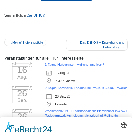
Veröffentlicht in
Das DIfHO®
Beitragsnavigation
„Meine“ Huforthopädie
Das DIfHO® – Entstehung und
Entwicklung
Veranstaltungen für alle “Huf” Interessierte
1-Tages Hufseminar - Hufrehe, und jetzt?
16
16 Aug. 26
Aug.
76437 Rastatt
2-Tages-Seminar in Theorie und Praxis in 66996 Erfweiler
26
26 Sep. 26
Sep.
Erfweiler
Wochenendkurs - Huforthopädie für Pferdehalter in 42477
26
Radevormwald Anmeldung: viola.duerholt@difho.de
Sep.
26 Sep. 26