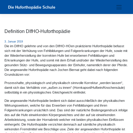
Zum
Die Huforthopädie Schule
Inhalt
springen
Definition DIfHO-Huforthopädie
3. Januar 2019
Die im DIfHO gelehrte und von den DIfHO-HOen praktizierte Huforthopädie befasst
sich mit der Verhütung von Fehlbildungen und Folgeerkrankungen der Hufe, sowie mit
der Wiederherstellung der korrekten Hufe bei erworbenen Fehlbildungen und
Erkrankungen der Hufe, und somit mit dem Erhalt und/oder der Wiederherstellung des
gesunden Stütz- und Bewegungsapparates der Einhufer, namentlich derer der Pferde.
Die angewandte Huforthopädie nach Jochen Biernat geht dabei nach folgenden
Grundsätzen vor:
Prozesshafte, physiologisch und physikalisch sinnvolle Korrektur „werden lassen“,
damit sich das Verhältnis von „außen zu innen“ (Hornkapsel/Hufbein/Knochensäule)
selbsttätig in ein physiologisches Gleichgewicht einfindet.
Die angewandte Huforthopädie bedient sich dabei ausschließlich der physikalischen
Wirkungsweisen, welche für das Erwerben von Fehlbildungen und ihren
Folgeerkrankungen ursächlich sind. Das sind der natürliche Bodengegendruck infolge
des auf die Hufe einwirkenden Körpergewichtes und der auf sie einwirkenden
Arbeitsleistung, sowie der Hornabrieb welcher mit beiden physikalischen Einflüssen
einhergeht. Die Huforthopädie verzichtet demnach auf sämtliche physikalisch
wirkenden Fremdmittel wie Beschläge usw. Ziele der angewandten Huforthopädie ist