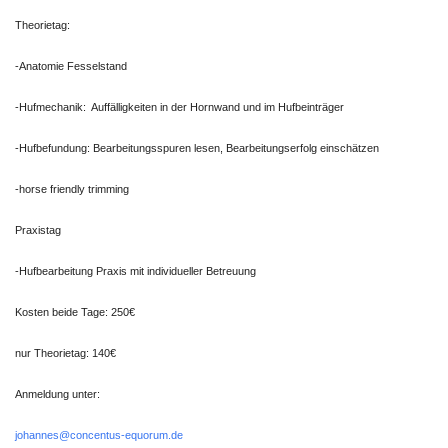
Theorietag:
-Anatomie Fesselstand
-Hufmechanik: Auffälligkeiten in der Hornwand und im Hufbeinträger
-Hufbefundung: Bearbeitungsspuren lesen, Bearbeitungserfolg einschätzen
-horse friendly trimming
Praxistag
-Hufbearbeitung Praxis mit individueller Betreuung
Kosten beide Tage: 250€
nur Theorietag: 140€
Anmeldung unter:
johannes@concentus-equorum.de