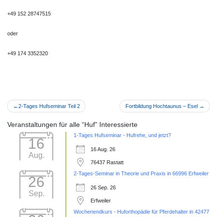
+49 152 28747515
oder
+49 174 3352320
Beitragsnavigation
2-Tages Hufseminar Teil 2
Fortbildung Hochtaunus – Esel
Veranstaltungen für alle “Huf” Interessierte
1-Tages Hufseminar - Hufrehe, und jetzt?
16
16 Aug. 26
Aug.
76437 Rastatt
2-Tages-Seminar in Theorie und Praxis in 66996 Erfweiler
26
26 Sep. 26
Sep.
Erfweiler
Wochenendkurs - Huforthopädie für Pferdehalter in 42477