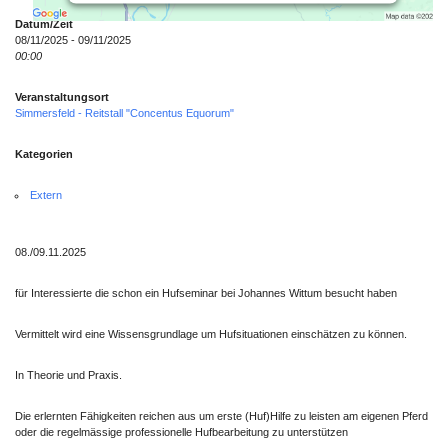
Nutzung des Service zu, um diese Karte
Datum/Zeit
anzuzeigen.
08/11/2025 - 09/11/2025
00:00
Mehr Informationen
Veranstaltungsort
Simmersfeld - Reitstall "Concentus Equorum"
Akzeptieren
Kategorien
Powered by
Usercentrics Consent
Extern
Management Platform
08./09.11.2025
für Interessierte die schon ein Hufseminar bei Johannes Wittum besucht haben
Vermittelt wird eine Wissensgrundlage um Hufsituationen einschätzen zu können.
In Theorie und Praxis.
Die erlernten Fähigkeiten reichen aus um erste (Huf)Hilfe zu leisten am eigenen Pferd
oder die regelmässige professionelle Hufbearbeitung zu unterstützen