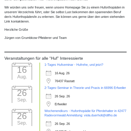
Wir würden uns sehr freuen, wenn unsere Homepage Sie zu einem Huforthopäden in
unserem Verzeichnis führt, oder Sie selbst Lust bekommen den spannenden Beruf
der/s Huforthopäden/in zu erlernen. Sie können uns gerne über den unten stehenden
Link kontaktieren.
Herzliche Grüße
Jürgen von Grumbkow-Pfleiderer und Team
Veranstaltungen für alle “Huf” Interessierte
1-Tages Hufseminar - Hufrehe, und jetzt?
16
16 Aug. 26
Aug.
76437 Rastatt
2-Tages-Seminar in Theorie und Praxis in 66996 Erfweiler
26
26 Sep. 26
Sep.
Erfweiler
Wochenendkurs - Huforthopädie für Pferdehalter in 42477
26
Radevormwald Anmeldung: viola.duerholt@difho.de
Sep.
26 Sep. 26