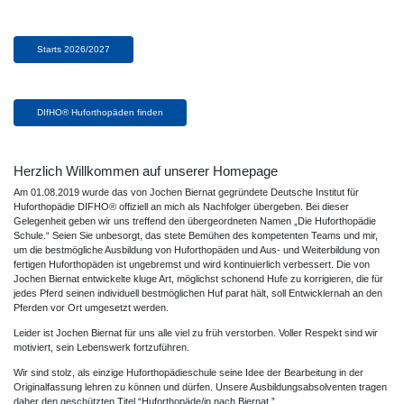
Starts 2026/2027
DIfHO® Huforthopäden finden
Herzlich Willkommen auf unserer Homepage
Am 01.08.2019 wurde das von Jochen Biernat gegründete Deutsche Institut für
Huforthopädie DIFHO® offiziell an mich als Nachfolger übergeben. Bei dieser
Gelegenheit geben wir uns treffend den übergeordneten Namen „Die Huforthopädie
Schule.“ Seien Sie unbesorgt, das stete Bemühen des kompetenten Teams und mir,
um die bestmögliche Ausbildung von Huforthopäden und Aus- und Weiterbildung von
fertigen Huforthopäden ist ungebremst und wird kontinuierlich verbessert. Die von
Jochen Biernat entwickelte kluge Art, möglichst schonend Hufe zu korrigieren, die für
jedes Pferd seinen individuell bestmöglichen Huf parat hält, soll Entwicklernah an den
Pferden vor Ort umgesetzt werden.
Leider ist Jochen Biernat für uns alle viel zu früh verstorben. Voller Respekt sind wir
motiviert, sein Lebenswerk fortzuführen.
Wir sind stolz, als einzige Huforthopädieschule seine Idee der Bearbeitung in der
Originalfassung lehren zu können und dürfen. Unsere Ausbildungsabsolventen tragen
daher den geschützten Titel “Huforthopäde/in nach Biernat.”