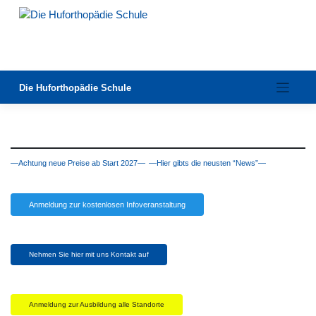
Zum
Inhalt
springen
Die Huforthopädie Schule
—Achtung neue Preise ab Start 2027—
—Hier gibts die neusten “News”—
Anmeldung zur kostenlosen Infoveranstaltung
Nehmen Sie hier mit uns Kontakt auf
Anmeldung zur Ausbildung alle Standorte