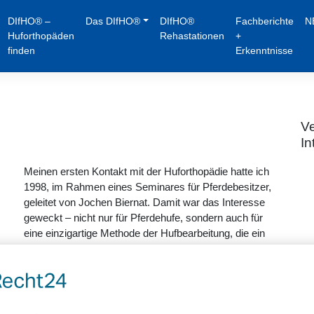
DIfHO® –
Das DIfHO®
DIfHO®
Fachberichte
N
Huforthopäden
Rehastationen
+
finden
Erkenntnisse
Ve
In
Meinen ersten Kontakt mit der Huforthopädie hatte ich
1998, im Rahmen eines Seminares für Pferdebesitzer,
geleitet von Jochen Biernat. Damit war das Interesse
geweckt – nicht nur für Pferdehufe, sondern auch für
eine einzigartige Methode der Hufbearbeitung, die ein
tiefes Verständnis für die Vorgänge am Huf schafft.
Nach abgeschlossenem Biologie-Studium entschied ich
mich für eine Ausbildung am DIfHO
®
. Da die Hufe nun