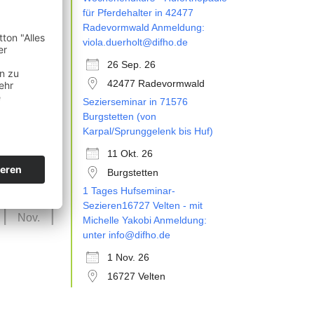
26
für Pferdehalter in 42477
Sep.
Radevormwald Anmeldung:
viola.duerholt@difho.de
26 Sep. 26
42477 Radevormwald
Sezierseminar in 71576
11
Burgstetten (von
Okt.
Karpal/Sprunggelenk bis Huf)
11 Okt. 26
Burgstetten
1 Tages Hufseminar-
01
Sezieren16727 Velten - mit
Nov.
Michelle Yakobi Anmeldung:
unter info@difho.de
1 Nov. 26
16727 Velten