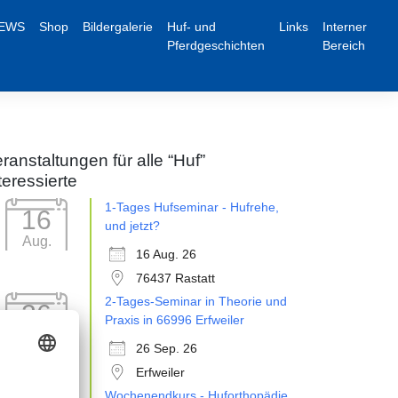
EWS
Shop
Bildergalerie
Huf- und
Links
Interner
Pferdgeschichten
Bereich
ranstaltungen für alle “Huf”
teressierte
1-Tages Hufseminar - Hufrehe,
16
und jetzt?
Aug.
16 Aug. 26
76437 Rastatt
2-Tages-Seminar in Theorie und
26
Praxis in 66996 Erfweiler
Sep.
26 Sep. 26
Erfweiler
Wochenendkurs - Huforthopädie