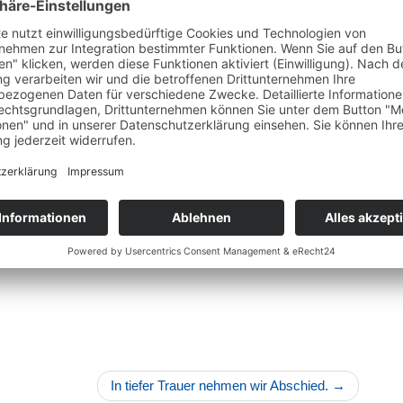
immer mehr in meinen Fokus rückten, ließ ich meine
Doktorarbeit in der Biologie unvollendet zurück und
tauschte die Labortätigkeit gegen die die Arbeit an und
mit den Pferden.
Seit 2005 arbeite ich hauptberuflich als Huforthopädin,
noch immer mit wachsender Begeisterung für die
Zusammenhänge und dafür, was alles möglich wird,
wenn man lernt, Hufe zu “lesen”. Im Laufe der Jahre
kamen weitere Ausbildungen im Humantherapeutischen
Bereich hinzu. Erfahrungen aus diesen Bereichen
fließen nun mehr und mehr in meine huforthopädische
Tätigkeit mit ein.
In tiefer Trauer nehmen wir Abschied.