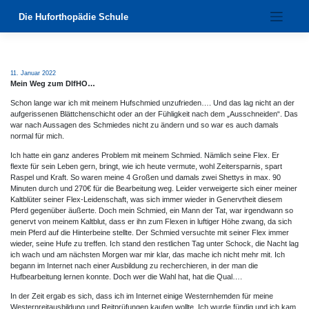
Zum
Die Huforthopädie Schule
Inhalt
springen
11. Januar 2022
Mein Weg zum DIfHO…
Schon lange war ich mit meinem Hufschmied unzufrieden…. Und das lag nicht an der
aufgerissenen Blättchenschicht oder an der Fühligkeit nach dem „Ausschneiden“. Das
war nach Aussagen des Schmiedes nicht zu ändern und so war es auch damals
normal für mich.
Ich hatte ein ganz anderes Problem mit meinem Schmied. Nämlich seine Flex. Er
flexte für sein Leben gern, bringt, wie ich heute vermute, wohl Zeitersparnis, spart
Raspel und Kraft. So waren meine 4 Großen und damals zwei Shettys in max. 90
Minuten durch und 270€ für die Bearbeitung weg. Leider verweigerte sich einer meiner
Kaltblüter seiner Flex-Leidenschaft, was sich immer wieder in Genervtheit diesem
Pferd gegenüber äußerte. Doch mein Schmied, ein Mann der Tat, war irgendwann so
genervt von meinem Kaltblut, dass er ihn zum Flexen in luftiger Höhe zwang, da sich
mein Pferd auf die Hinterbeine stellte. Der Schmied versuchte mit seiner Flex immer
wieder, seine Hufe zu treffen. Ich stand den restlichen Tag unter Schock, die Nacht lag
ich wach und am nächsten Morgen war mir klar, das mache ich nicht mehr mit. Ich
begann im Internet nach einer Ausbildung zu recherchieren, in der man die
Hufbearbeitung lernen konnte. Doch wer die Wahl hat, hat die Qual….
In der Zeit ergab es sich, dass ich im Internet einige Westernhemden für meine
Westernreitausbildung und Reitprüfungen kaufen wollte. Ich wurde fündig und ich kam