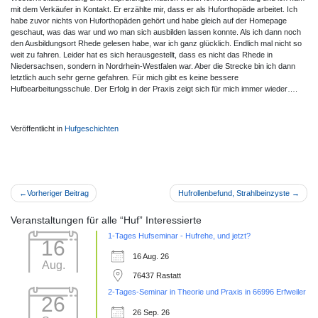
mit dem Verkäufer in Kontakt. Er erzählte mir, dass er als Huforthopäde arbeitet. Ich
habe zuvor nichts von Huforthopäden gehört und habe gleich auf der Homepage
geschaut, was das war und wo man sich ausbilden lassen konnte. Als ich dann noch
den Ausbildungsort Rhede gelesen habe, war ich ganz glücklich. Endlich mal nicht so
weit zu fahren. Leider hat es sich herausgestellt, dass es nicht das Rhede in
Niedersachsen, sondern in Nordrhein-Westfalen war. Aber die Strecke bin ich dann
letztlich auch sehr gerne gefahren. Für mich gibt es keine bessere
Hufbearbeitungsschule. Der Erfolg in der Praxis zeigt sich für mich immer wieder….
Veröffentlicht in
Hufgeschichten
Beitragsnavigation
Vorheriger Beitrag
Hufrollenbefund, Strahlbeinzyste
Veranstaltungen für alle “Huf” Interessierte
1-Tages Hufseminar - Hufrehe, und jetzt?
16
16 Aug. 26
Aug.
76437 Rastatt
2-Tages-Seminar in Theorie und Praxis in 66996 Erfweiler
26
26 Sep. 26