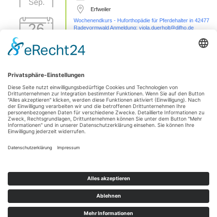
Sep.
Erfweiler
Wochenendkurs - Huforthopädie für Pferdehalter in 42477
26
Radevormwald Anmeldung: viola.duerholt@difho.de
Sep.
26 Sep. 26
42477 Radevormwald
Sezierseminar in 71576 Burgstetten (von
11
Karpal/Sprunggelenk bis Huf)
Okt.
11 Okt. 26
Burgstetten
1 Tages Hufseminar-Sezieren16727 Velten - mit Michelle
01
Yakobi Anmeldung: unter info@difho.de
Nov.
1 Nov. 26
16727 Velten
Datenschutzerklärung
Impressum