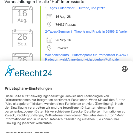
Veranstaltungen für alle “Huf” Interessierte
1-Tages Hufseminar - Hufrehe, und jetzt?
16
16 Aug. 26
Aug.
76437 Rastatt
2-Tages-Seminar in Theorie und Praxis in 66996 Erfweiler
26
26 Sep. 26
Sep.
Erfweiler
Wochenendkurs - Huforthopädie für Pferdehalter in 42477
26
Radevormwald Anmeldung: viola.duerholt@difho.de
Sep.
26 Sep. 26
42477 Radevormwald
Sezierseminar in 71576 Burgstetten (von
11
Karpal/Sprunggelenk bis Huf)
Okt.
11 Okt. 26
Burgstetten
1 Tages Hufseminar-Sezieren16727 Velten - mit Michelle
01
Yakobi Anmeldung: unter info@difho.de
Nov.
1 Nov. 26
16727 Velten