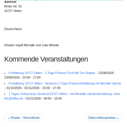
Adresse
anzuzeigen.
Breite Str. 92
16727 Velten
Mehr Informationen
Deutschland
Akzeptieren
Inhaber Ingolf Michalik und Julia Wheale
powered by
Usercentrics Consent
Management Platform
&
eRecht24
Kommende Veranstaltungen
Fortbildung 16727 Velten - 2 Tage Präsenz Esel Mit Tim Döpper
- 22/08/2026 -
23/08/2026 - 10:00 - 17:00
Fortbildung 16727 Velten - Sezieren 2 Tage Präsenzfortbildung mit Michelle Yakobi
- 31/10/2026 - 01/11/2026 - 10:00 - 17:00
1 Tages Hufseminar-Sezieren16727 Velten - mit Michelle Yakobi Anmeldung: unter
info@difho.de
- 01/11/2026 - 09:00 - 16:00
Beitragsnavigation
Rhede – Renzelhook
Oberrot/Burgstetten