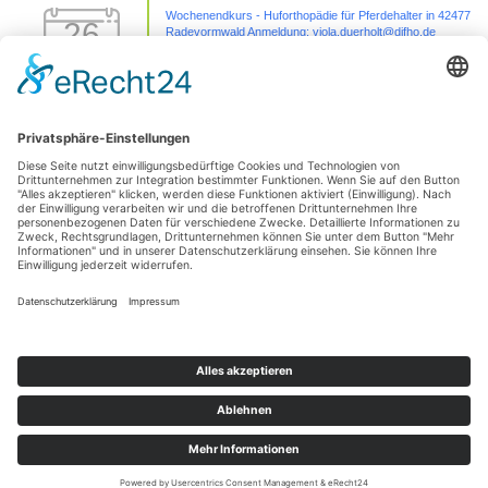
Wochenendkurs - Huforthopädie für Pferdehalter in 42477
26
Radevormwald Anmeldung: viola.duerholt@difho.de
Sep.
26 Sep. 26
42477 Radevormwald
Sezierseminar in 71576 Burgstetten (von
11
Karpal/Sprunggelenk bis Huf)
Okt.
11 Okt. 26
Burgstetten
1 Tages Hufseminar-Sezieren16727 Velten - mit Michelle
01
Yakobi Anmeldung: unter info@difho.de
Nov.
1 Nov. 26
16727 Velten
Datenschutzerklärung
Impressum
© 2026
Die Huforthopädie Schule
|
Bootstrap-Theme für WordPress