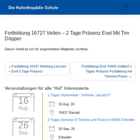
Zum
Die Huforthopädie Schule
Inhalt
springen
Fortbildung 16727 Velten – 2 Tage Präsenz Esel Mit Tim
Döpper
Dieser Inhalt ist nur für angemeldete Mitglieder sichtbar.
Beitragsnavigation
Fortbildung 31547 Rehburg Loccom
Fortbildung Esel 74405 Gaildorf 1
– Esel 2 Tage Präsenz
Tages Präsenz Fortbildung mit
Theorie+Praxis
Veranstaltungen für alle “Huf” Interessierte
1-Tages Hufseminar - Hufrehe, und jetzt?
16
16 Aug. 26
Aug.
76437 Rastatt
2-Tages-Seminar in Theorie und Praxis in 66996 Erfweiler
26
26 Sep. 26
Sep.
Erfweiler