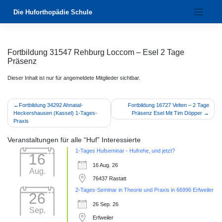
Zum
Die Huforthopädie Schule
Inhalt
springen
Fortbildung 31547 Rehburg Loccom – Esel 2 Tage
Präsenz
Dieser Inhalt ist nur für angemeldete Mitglieder sichtbar.
Beitragsnavigation
Fortbildung 34292 Ahnatal-
Fortbildung 16727 Velten – 2 Tage
Heckershausen (Kassel) 1-Tages-
Präsenz Esel Mit Tim Döpper
Praxis
Veranstaltungen für alle “Huf” Interessierte
1-Tages Hufseminar - Hufrehe, und jetzt?
16
16 Aug. 26
Aug.
76437 Rastatt
2-Tages-Seminar in Theorie und Praxis in 66996 Erfweiler
26
26 Sep. 26
Sep.
Erfweiler