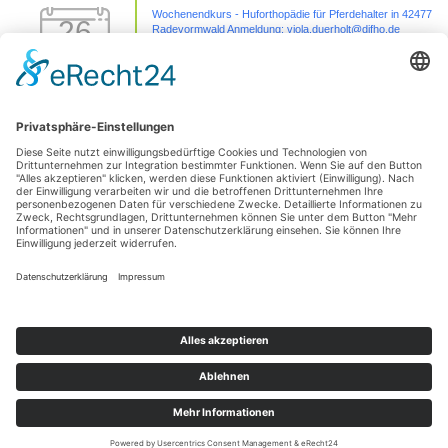
Wochenendkurs - Huforthopädie für Pferdehalter in 42477
26
Radevormwald Anmeldung: viola.duerholt@difho.de
Sep.
26 Sep. 26
42477 Radevormwald
Sezierseminar in 71576 Burgstetten (von
11
Karpal/Sprunggelenk bis Huf)
Okt.
11 Okt. 26
Burgstetten
1 Tages Hufseminar-Sezieren16727 Velten - mit Michelle
01
Yakobi Anmeldung: unter info@difho.de
Nov.
1 Nov. 26
16727 Velten
Datenschutzerklärung
Impressum
© 2026
Die Huforthopädie Schule
|
Bootstrap-Theme für WordPress