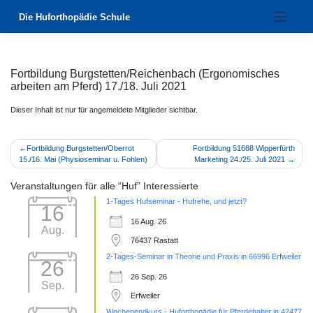
Zum
Die Huforthopädie Schule
Inhalt
springen
Fortbildung Burgstetten/Reichenbach (Ergonomisches
arbeiten am Pferd) 17./18. Juli 2021
Dieser Inhalt ist nur für angemeldete Mitglieder sichtbar.
Beitragsnavigation
Fortbildung Burgstetten/Oberrot
Fortbildung 51688 Wipperfürth
15./16. Mai (Physioseminar u. Fohlen)
Marketing 24./25. Juli 2021
Veranstaltungen für alle “Huf” Interessierte
1-Tages Hufseminar - Hufrehe, und jetzt?
16
16 Aug. 26
Aug.
76437 Rastatt
2-Tages-Seminar in Theorie und Praxis in 66996 Erfweiler
26
26 Sep. 26
Sep.
Erfweiler
Wochenendkurs - Huforthopädie für Pferdehalter in 42477