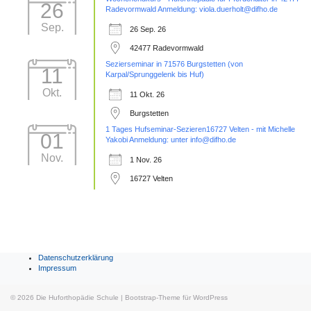
26
Radevormwald Anmeldung: viola.duerholt@difho.de
Sep.
26 Sep. 26
42477 Radevormwald
Sezierseminar in 71576 Burgstetten (von
11
Karpal/Sprunggelenk bis Huf)
Okt.
11 Okt. 26
Burgstetten
1 Tages Hufseminar-Sezieren16727 Velten - mit Michelle
01
Yakobi Anmeldung: unter info@difho.de
Nov.
1 Nov. 26
16727 Velten
Datenschutzerklärung
Impressum
© 2026
Die Huforthopädie Schule
|
Bootstrap-Theme für WordPress