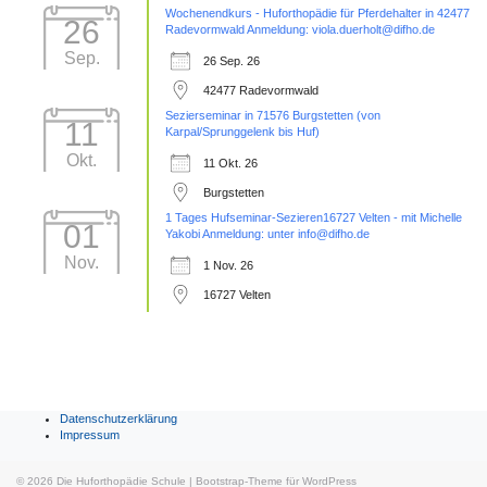
Wochenendkurs - Huforthopädie für Pferdehalter in 42477
26
Radevormwald Anmeldung: viola.duerholt@difho.de
Sep.
26 Sep. 26
42477 Radevormwald
Sezierseminar in 71576 Burgstetten (von
11
Karpal/Sprunggelenk bis Huf)
Okt.
11 Okt. 26
Burgstetten
1 Tages Hufseminar-Sezieren16727 Velten - mit Michelle
01
Yakobi Anmeldung: unter info@difho.de
Nov.
1 Nov. 26
16727 Velten
Datenschutzerklärung
Impressum
© 2026
Die Huforthopädie Schule
|
Bootstrap-Theme für WordPress