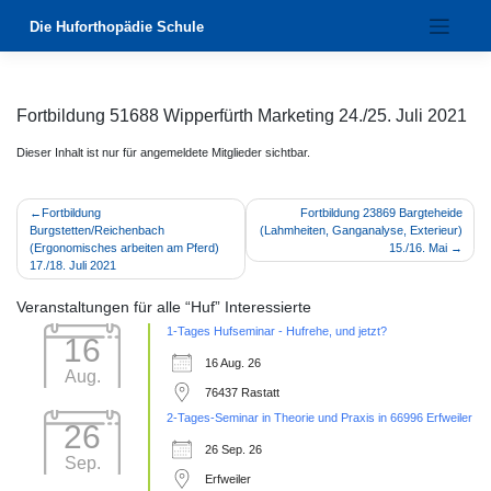
Zum
Die Huforthopädie Schule
Inhalt
springen
Fortbildung 51688 Wipperfürth Marketing 24./25. Juli 2021
Dieser Inhalt ist nur für angemeldete Mitglieder sichtbar.
Beitragsnavigation
Fortbildung
Fortbildung 23869 Bargteheide
Burgstetten/Reichenbach
(Lahmheiten, Ganganalyse, Exterieur)
(Ergonomisches arbeiten am Pferd)
15./16. Mai
17./18. Juli 2021
Veranstaltungen für alle “Huf” Interessierte
1-Tages Hufseminar - Hufrehe, und jetzt?
16
16 Aug. 26
Aug.
76437 Rastatt
2-Tages-Seminar in Theorie und Praxis in 66996 Erfweiler
26
26 Sep. 26
Sep.
Erfweiler