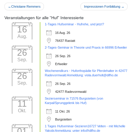
Beitragsnavigation
Christiane Remmers
Impressionen Fortbildung
Veranstaltungen für alle “Huf” Interessierte
1-Tages Hufseminar - Hufrehe, und jetzt?
16
16 Aug. 26
Aug.
76437 Rastatt
2-Tages-Seminar in Theorie und Praxis in 66996 Erfweiler
26
26 Sep. 26
Sep.
Erfweiler
Wochenendkurs - Huforthopädie für Pferdehalter in 42477
26
Radevormwald Anmeldung: viola.duerholt@difho.de
Sep.
26 Sep. 26
42477 Radevormwald
Sezierseminar in 71576 Burgstetten (von
11
Karpal/Sprunggelenk bis Huf)
Okt.
11 Okt. 26
Burgstetten
1 Tages Hufseminar-Sezieren16727 Velten - mit Michelle
01
Yakobi Anmeldung: unter info@difho.de