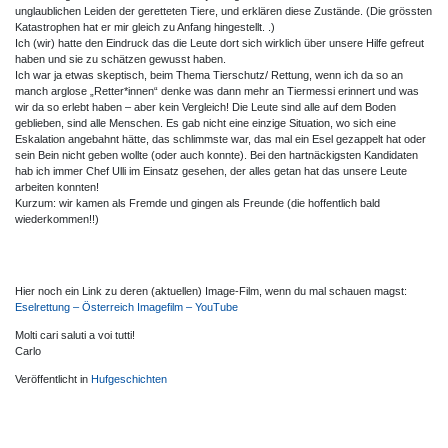
unglaublichen Leiden der geretteten Tiere, und erklären diese Zustände. (Die grössten
Katastrophen hat er mir gleich zu Anfang hingestellt. .)
Ich (wir) hatte den Eindruck das die Leute dort sich wirklich über unsere Hilfe gefreut
haben und sie zu schätzen gewusst haben.
Ich war ja etwas skeptisch, beim Thema Tierschutz/ Rettung, wenn ich da so an
manch arglose „Retter*innen“ denke was dann mehr an Tiermessi erinnert und was
wir da so erlebt haben – aber kein Vergleich! Die Leute sind alle auf dem Boden
geblieben, sind alle Menschen. Es gab nicht eine einzige Situation, wo sich eine
Eskalation angebahnt hätte, das schlimmste war, das mal ein Esel gezappelt hat oder
sein Bein nicht geben wollte (oder auch konnte). Bei den hartnäckigsten Kandidaten
hab ich immer Chef Ulli im Einsatz gesehen, der alles getan hat das unsere Leute
arbeiten konnten!
Kurzum: wir kamen als Fremde und gingen als Freunde (die hoffentlich bald
wiederkommen!!)
Hier noch ein Link zu deren (aktuellen) Image-Film, wenn du mal schauen magst:
Eselrettung – Österreich Imagefilm – YouTube
Molti cari saluti a voi tutti!
Carlo
Veröffentlicht in
Hufgeschichten