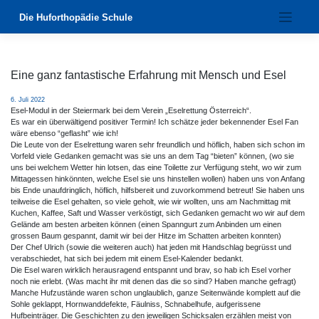
Zum
Die Huforthopädie Schule
Inhalt
springen
Eine ganz fantastische Erfahrung mit Mensch und Esel
6. Juli 2022
Esel-Modul in der Steiermark bei dem Verein „Eselrettung Österreich“.
Es war ein überwältigend positiver Termin! Ich schätze jeder bekennender Esel Fan
wäre ebenso “geflasht” wie ich!
Die Leute von der Eselrettung waren sehr freundlich und höflich, haben sich schon im
Vorfeld viele Gedanken gemacht was sie uns an dem Tag “bieten” können, (wo sie
uns bei welchem Wetter hin lotsen, das eine Toilette zur Verfügung steht, wo wir zum
Mittagessen hinkönnten, welche Esel sie uns hinstellen wollen) haben uns von Anfang
bis Ende unaufdringlich, höflich, hilfsbereit und zuvorkommend betreut! Sie haben uns
teilweise die Esel gehalten, so viele geholt, wie wir wollten, uns am Nachmittag mit
Kuchen, Kaffee, Saft und Wasser verköstigt, sich Gedanken gemacht wo wir auf dem
Gelände am besten arbeiten können (einen Spanngurt zum Anbinden um einen
grossen Baum gespannt, damit wir bei der Hitze im Schatten arbeiten konnten)
Der Chef Ulrich (sowie die weiteren auch) hat jeden mit Handschlag begrüsst und
verabschiedet, hat sich bei jedem mit einem Esel-Kalender bedankt.
Die Esel waren wirklich herausragend entspannt und brav, so hab ich Esel vorher
noch nie erlebt. (Was macht ihr mit denen das die so sind? Haben manche gefragt)
Manche Hufzustände waren schon unglaublich, ganze Seitenwände komplett auf die
Sohle geklappt, Hornwanddefekte, Fäulniss, Schnabelhufe, aufgerissene
Hufbeinträger. Die Geschichten zu den jeweiligen Schicksalen erzählen meist von