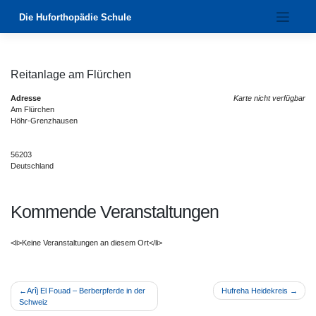
Zum
Die Huforthopädie Schule
Inhalt
springen
Reitanlage am Flürchen
Adresse
Karte nicht verfügbar
Am Flürchen
Höhr-Grenzhausen
56203
Deutschland
Kommende Veranstaltungen
<li>Keine Veranstaltungen an diesem Ort</li>
Beitragsnavigation
Arîj El Fouad – Berberpferde in der
Hufreha Heidekreis
Schweiz