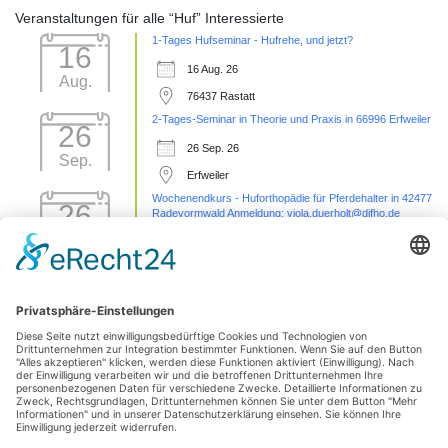
Veranstaltungen für alle “Huf” Interessierte
1-Tages Hufseminar - Hufrehe, und jetzt?
16
16 Aug. 26
Aug.
76437 Rastatt
2-Tages-Seminar in Theorie und Praxis in 66996 Erfweiler
26
26 Sep. 26
Sep.
Erfweiler
Wochenendkurs - Huforthopädie für Pferdehalter in 42477
26
Radevormwald Anmeldung: viola.duerholt@difho.de
Sep.
26 Sep. 26
42477 Radevormwald
Sezierseminar in 71576 Burgstetten (von
11
Karpal/Sprunggelenk bis Huf)
Okt.
11 Okt. 26
Burgstetten
1 Tages Hufseminar-Sezieren16727 Velten - mit Michelle
01
Yakobi Anmeldung: unter info@difho.de
Nov.
1 Nov. 26