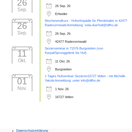
26
26 Sep. 26
Sep.
Erfweiler
Wochenendkurs - Huforthopädie für Pferdehalter in 42477
26
Radevormwald Anmeldung: viola.duerholt@difho.de
Sep.
26 Sep. 26
42477 Radevormwald
Sezierseminar in 71576 Burgstetten (von
11
Karpal/Sprunggelenk bis Huf)
Okt.
11 Okt. 26
Burgstetten
1 Tages Hufseminar-Sezieren16727 Velten - mit Michelle
01
Yakobi Anmeldung: unter info@difho.de
Nov.
1 Nov. 26
16727 Velten
Datenschutzerklärung