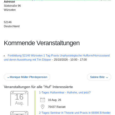
Adresse
anzuzeigen.
Südstraße 96
Würselen
Mehr Informationen
52146
Deutschland
Akzeptieren
Kommende Veranstaltungen
Powered by
Usercentrics Consent
Management Platform
Fortbildung 52146 Würselen 1 Tag Praxis Unphysiologische Hufform/Hornzustand
und deren Auswirkung mit Tim Döpper
- 25/10/2026 - 10:00 - 17:00
Beitragsnavigation
Monique Müller Pferdepension
Sabine Bölz
Veranstaltungen für alle “Huf” Interessierte
1-Tages Hufseminar - Hufrehe, und jetzt?
16
16 Aug. 26
Aug.
76437 Rastatt
2-Tages-Seminar in Theorie und Praxis in 66996 Erfweiler