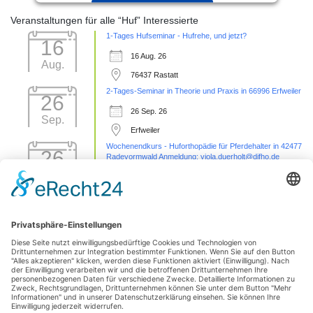
Akzeptieren
Veranstaltungen für alle “Huf” Interessierte
1-Tages Hufseminar - Hufrehe, und jetzt?
powered by
Usercentrics Consent
16
Management Platform
&
eRecht24
16 Aug. 26
Aug.
76437 Rastatt
2-Tages-Seminar in Theorie und Praxis in 66996 Erfweiler
26
26 Sep. 26
Sep.
Erfweiler
Wochenendkurs - Huforthopädie für Pferdehalter in 42477
26
Radevormwald Anmeldung: viola.duerholt@difho.de
Sep.
26 Sep. 26
42477 Radevormwald
Sezierseminar in 71576 Burgstetten (von
11
Karpal/Sprunggelenk bis Huf)
Okt.
11 Okt. 26
Burgstetten
1 Tages Hufseminar-Sezieren16727 Velten - mit Michelle
01
Yakobi Anmeldung: unter info@difho.de
Nov.
1 Nov. 26