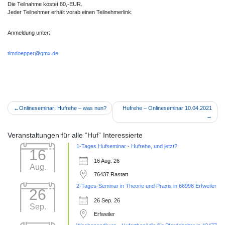
Die Teilnahme kostet 80,-EUR.
Jeder Teilnehmer erhält vorab einen Teilnehmerlink.
Anmeldung unter:
timdoepper@gmx.de
Beitragsnavigation
Onlineseminar: Hufrehe – was nun?
Hufrehe – Onlineseminar 10.04.2021
Veranstaltungen für alle “Huf” Interessierte
1-Tages Hufseminar - Hufrehe, und jetzt?
16
16 Aug. 26
Aug.
76437 Rastatt
2-Tages-Seminar in Theorie und Praxis in 66996 Erfweiler
26
26 Sep. 26
Sep.
Erfweiler