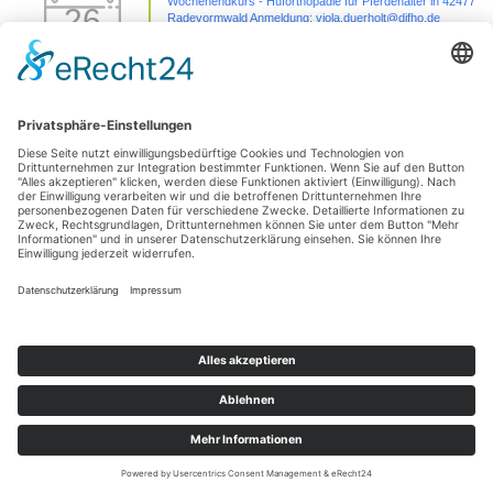
Wochenendkurs - Huforthopädie für Pferdehalter in 42477
26
Radevormwald Anmeldung: viola.duerholt@difho.de
Sep.
26 Sep. 26
42477 Radevormwald
Sezierseminar in 71576 Burgstetten (von
11
Karpal/Sprunggelenk bis Huf)
Okt.
11 Okt. 26
Burgstetten
1 Tages Hufseminar-Sezieren16727 Velten - mit Michelle
01
Yakobi Anmeldung: unter info@difho.de
Nov.
1 Nov. 26
16727 Velten
Datenschutzerklärung
Impressum
© 2026
Die Huforthopädie Schule
|
Bootstrap-Theme für WordPress