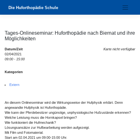
Zum
Die Huforthopädie Schule
Inhalt
springen
Tages-Onlineseminar: Huforthopädie nach Biernat und ihre
Möglichkeiten
Datum/Zeit
Karte nicht verfügbar
02/04/2021
09:00 - 15:00
Kategorien
Extern
An diesem Onlineseminar wird die Wirkungsweise der Hufphysik erklärt. Denn
angewandte Hufphysik ist Huforthopädie.
Wie kann der Pferdebesitzer ungünstige, unphysiologische Hufzustände erkennen?
Welche Leistung muss die Hornkapsel bringen?
Wie funktioniert die Hufmechanik?
Lösungsansätze zur Hufbearbeitung werden aufgezeigt.
Mit Film und Fotomaterial.
Start am 02.04.2021 um 09:00-15:00 Uhr.