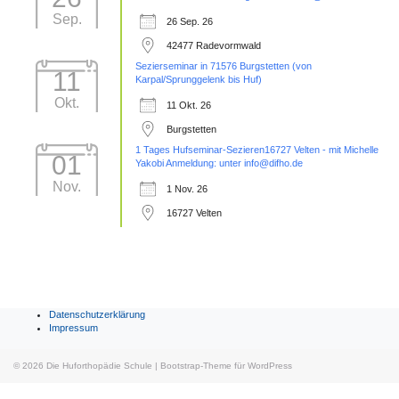
Sep.
26 Sep. 26
42477 Radevormwald
Sezierseminar in 71576 Burgstetten (von
11
Karpal/Sprunggelenk bis Huf)
Okt.
11 Okt. 26
Burgstetten
1 Tages Hufseminar-Sezieren16727 Velten - mit Michelle
01
Yakobi Anmeldung: unter info@difho.de
Nov.
1 Nov. 26
16727 Velten
Datenschutzerklärung
Impressum
© 2026
Die Huforthopädie Schule
|
Bootstrap-Theme für WordPress