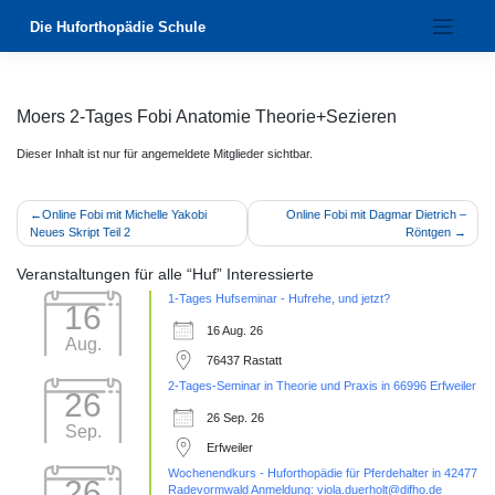
Zum
Die Huforthopädie Schule
Inhalt
springen
Moers 2-Tages Fobi Anatomie Theorie+Sezieren
Dieser Inhalt ist nur für angemeldete Mitglieder sichtbar.
Beitragsnavigation
Online Fobi mit Michelle Yakobi
Online Fobi mit Dagmar Dietrich –
Neues Skript Teil 2
Röntgen
Veranstaltungen für alle “Huf” Interessierte
1-Tages Hufseminar - Hufrehe, und jetzt?
16
16 Aug. 26
Aug.
76437 Rastatt
2-Tages-Seminar in Theorie und Praxis in 66996 Erfweiler
26
26 Sep. 26
Sep.
Erfweiler
Wochenendkurs - Huforthopädie für Pferdehalter in 42477
26
Radevormwald Anmeldung: viola.duerholt@difho.de