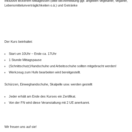
Inklusive leckerem Mittagessen (bitte bei Anmeldung ggf. angeben Vegetarier, Veganer,
Lebensmittelunverträglichkeiten o.ä.) und Getränke
Der Kurs beinhaltet:
Start um 10Uhr – Ende ca. 17Uhr
1 Stunde Mittagspause
(Schnittschutz)Handschuhe und Arbeitsschuhe sollten mitgebracht werden!
Werkzeug zum Hufe bearbeiten wird bereitgestellt.
Schürzen, Einweghandschuhe, Skalpelle usw. werden gestellt
Jeder erhält am Ende des Kurses ein Zertifikat.
Von der FN wird diese Veranstaltung mit 2 UE anerkannt.
Wir freuen uns auf sie!