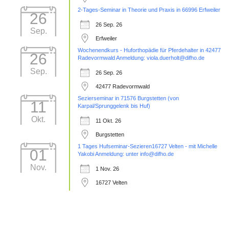
2-Tages-Seminar in Theorie und Praxis in 66996 Erfweiler
26
26 Sep. 26
Sep.
Erfweiler
Wochenendkurs - Huforthopädie für Pferdehalter in 42477
26
Radevormwald Anmeldung: viola.duerholt@difho.de
Sep.
26 Sep. 26
42477 Radevormwald
Sezierseminar in 71576 Burgstetten (von
11
Karpal/Sprunggelenk bis Huf)
Okt.
11 Okt. 26
Burgstetten
1 Tages Hufseminar-Sezieren16727 Velten - mit Michelle
01
Yakobi Anmeldung: unter info@difho.de
Nov.
1 Nov. 26
16727 Velten