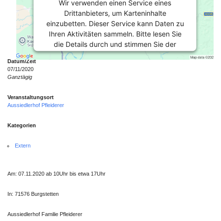
Wir verwenden einen Service eines
Drittanbieters, um Karteninhalte
einzubetten. Dieser Service kann Daten zu
Ihren Aktivitäten sammeln. Bitte lesen Sie
die Details durch und stimmen Sie der
Nutzung des Service zu, um diese Karte
Datum/Zeit
anzuzeigen.
07/11/2020
Ganztägig
Mehr Informationen
Veranstaltungsort
Aussiedlerhof Pfleiderer
Akzeptieren
Kategorien
Powered by
Usercentrics Consent
Extern
Management Platform
Am: 07.11.2020 ab 10Uhr bis etwa 17Uhr
In: 71576 Burgstetten
Aussiedlerhof Familie Pfleiderer