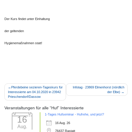
Der Kurs findet unter Einhaltung
der geltenden
Hygienemaßnahmen statt!
Beitragsnavigation
Pferdebeine sezieren-Tageskurs für
Infotag ∙ 23869 Elmenhorst (nördlich
Interessierte am 04.10.2020 in 23942
der Elbe)
Prieschendorf/Dassow
Veranstaltungen für alle “Huf” Interessierte
1-Tages Hufseminar - Hufrehe, und jetzt?
16
16 Aug. 26
Aug.
76437 Rastatt