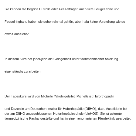
Sie kennen die Begriffe Hufrolle oder Fesselträger, auch tiefe Beugesehne und
Fesselringband haben sie schon einmal gehört, aber habt keine Vorstellung wie so
etwas aussieht?
In diesem Kurs hat jeder/jede die Gelegenheit unter fachmännischer Anleitung
eigenständig zu arbeiten.
Der Tageskurs wird von Michelle Yakobi geleitet. Michelle ist Huforthopädin
und Dozentin am Deutschen Institut für Huforthopädie (DIfHO), dazu Ausbilderin bei
der am DIfHO angeschlossenen Huforthopädieschule (dieHOS). Sie ist gelernte
tiermedizinische Fachangestellte und hat in einer renommierten Pferdeklinik gearbeitet.