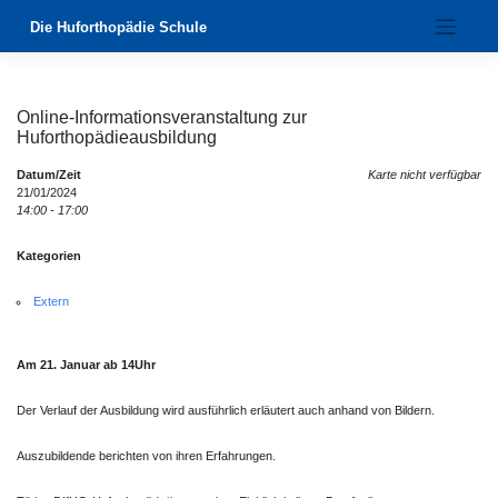
Zum
Die Huforthopädie Schule
Inhalt
springen
Online-Informationsveranstaltung zur
Huforthopädieausbildung
Datum/Zeit
Karte nicht verfügbar
21/01/2024
14:00 - 17:00
Kategorien
Extern
Am 21. Januar ab 14Uhr
Der Verlauf der Ausbildung wird ausführlich erläutert auch anhand von Bildern.
Auszubildende berichten von ihren Erfahrungen.