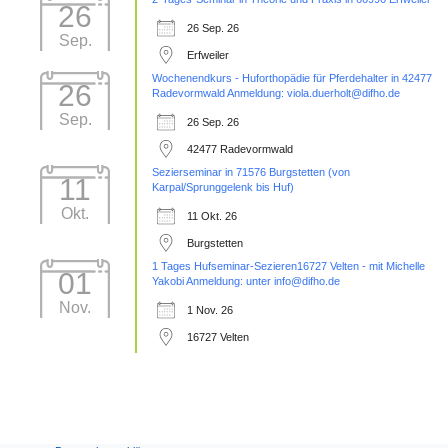
26
26 Sep. 26
Sep.
Erfweiler
Wochenendkurs - Huforthopädie für Pferdehalter in 42477
26
Radevormwald Anmeldung: viola.duerholt@difho.de
Sep.
26 Sep. 26
42477 Radevormwald
Sezierseminar in 71576 Burgstetten (von
11
Karpal/Sprunggelenk bis Huf)
Okt.
11 Okt. 26
Burgstetten
1 Tages Hufseminar-Sezieren16727 Velten - mit Michelle
01
Yakobi Anmeldung: unter info@difho.de
Nov.
1 Nov. 26
16727 Velten