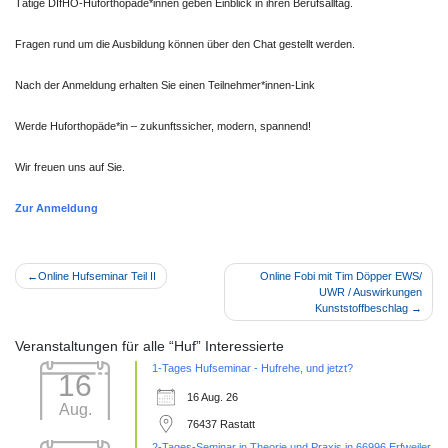
Tätige DIfHO-Huforthopäde*innen geben Einblick in ihren Berufsalltag.
Fragen rund um die Ausbildung können über den Chat gestellt werden.
Nach der Anmeldung erhalten Sie einen Teilnehmer*innen-Link
Werde Huforthopäde*in – zukunftssicher, modern, spannend!
Wir freuen uns auf Sie.
Zur Anmeldung
Beitragsnavigation
Online Hufseminar Teil II
Online Fobi mit Tim Döpper EWS/
UWR / Auswirkungen
Kunststoffbeschlag
Veranstaltungen für alle “Huf” Interessierte
1-Tages Hufseminar - Hufrehe, und jetzt?
16
16 Aug. 26
Aug.
76437 Rastatt
2-Tages-Seminar in Theorie und Praxis in 66996 Erfweiler