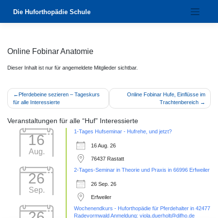
Zum
Die Huforthopädie Schule
Inhalt
springen
Online Fobinar Anatomie
Dieser Inhalt ist nur für angemeldete Mitglieder sichtbar.
Beitragsnavigation
Pferdebeine sezieren – Tageskurs
Online Fobinar Hufe, Einflüsse im
für alle Interessierte
Trachtenbereich
Veranstaltungen für alle “Huf” Interessierte
1-Tages Hufseminar - Hufrehe, und jetzt?
16
16 Aug. 26
Aug.
76437 Rastatt
2-Tages-Seminar in Theorie und Praxis in 66996 Erfweiler
26
26 Sep. 26
Sep.
Erfweiler
Wochenendkurs - Huforthopädie für Pferdehalter in 42477
26
Radevormwald Anmeldung: viola.duerholt@difho.de