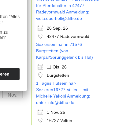
26
für Pferdehalter in 42477
Sep.
Radevormwald Anmeldung:
viola.duerholt@difho.de
26 Sep. 26
42477 Radevormwald
Sezierseminar in 71576
11
Burgstetten (von
Okt.
Karpal/Sprunggelenk bis Huf)
11 Okt. 26
Burgstetten
1 Tages Hufseminar-
01
Sezieren16727 Velten - mit
Nov.
Michelle Yakobi Anmeldung:
unter info@difho.de
1 Nov. 26
16727 Velten