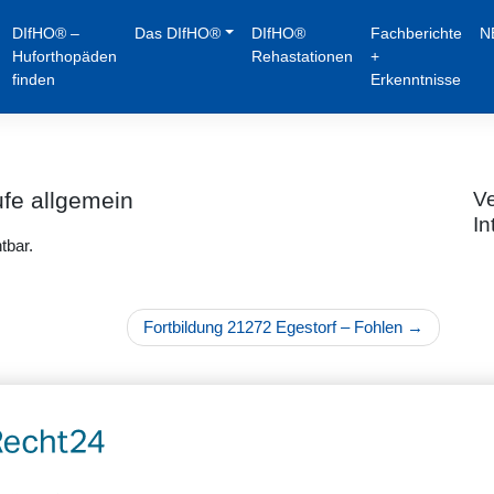
DIfHO® –
Das DIfHO®
DIfHO®
Fachberichte
N
Huforthopäden
Rehastationen
+
finden
Erkenntnisse
ufe allgemein
Ve
In
tbar.
Fortbildung 21272 Egestorf – Fohlen