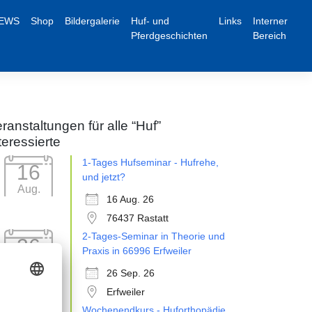
EWS
Shop
Bildergalerie
Huf- und
Links
Interner
Pferdgeschichten
Bereich
ranstaltungen für alle “Huf”
teressierte
1-Tages Hufseminar - Hufrehe,
16
und jetzt?
Aug.
16 Aug. 26
76437 Rastatt
2-Tages-Seminar in Theorie und
26
Praxis in 66996 Erfweiler
Sep.
26 Sep. 26
Erfweiler
Wochenendkurs - Huforthopädie