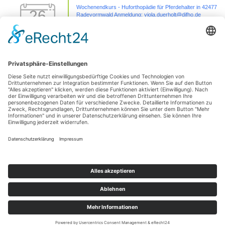
Wochenendkurs - Huforthopädie für Pferdehalter in 42477
26
Radevormwald Anmeldung: viola.duerholt@difho.de
Sep.
26 Sep. 26
42477 Radevormwald
Sezierseminar in 71576 Burgstetten (von
11
Karpal/Sprunggelenk bis Huf)
Okt.
11 Okt. 26
Burgstetten
1 Tages Hufseminar-Sezieren16727 Velten - mit Michelle
01
Yakobi Anmeldung: unter info@difho.de
Nov.
1 Nov. 26
16727 Velten
Datenschutzerklärung
Impressum
© 2026
Die Huforthopädie Schule
|
Bootstrap-Theme für WordPress