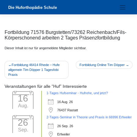
Zum
Die Huforthopädie Schule
Inhalt
springen
Fortbildung 71576 Burgstetten/73262 Reichenbach/Fils-
Körperschonend arbeiten 2 Tages Präsenzfortbildung
Dieser Inhalt ist nur für angemeldete Mitglieder sichtbar.
Beitragsnavigation
Fortbildung 46414 Rhede – Hufe
Fortbildung Online Tim Döpper
allgemein Tim Döpper 1 Tagesfobi
Praxis
Veranstaltungen für alle “Huf” Interessierte
1-Tages Hufseminar - Hufrehe, und jetzt?
16
16 Aug. 26
Aug.
76437 Rastatt
2-Tages-Seminar in Theorie und Praxis in 66996 Erfweiler
26
26 Sep. 26
Sep.
Erfweiler