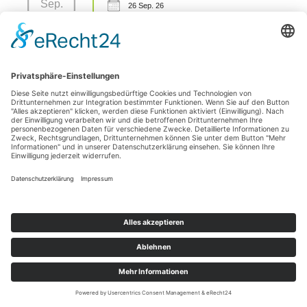
Sep.
26 Sep. 26
42477 Radevormwald
Sezierseminar in 71576 Burgstetten (von
11
Karpal/Sprunggelenk bis Huf)
Okt.
11 Okt. 26
Burgstetten
1 Tages Hufseminar-Sezieren16727 Velten - mit Michelle
01
Yakobi Anmeldung: unter info@difho.de
Nov.
1 Nov. 26
16727 Velten
Datenschutzerklärung
Impressum
© 2026
Die Huforthopädie Schule
|
Bootstrap-Theme für WordPress