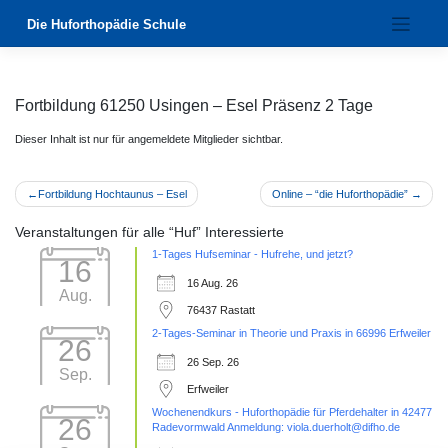
Zum
Die Huforthopädie Schule
Inhalt
springen
Fortbildung 61250 Usingen – Esel Präsenz 2 Tage
Dieser Inhalt ist nur für angemeldete Mitglieder sichtbar.
Beitragsnavigation
Fortbildung Hochtaunus – Esel
Online – “die Huforthopädie”
Veranstaltungen für alle “Huf” Interessierte
1-Tages Hufseminar - Hufrehe, und jetzt?
16
16 Aug. 26
Aug.
76437 Rastatt
2-Tages-Seminar in Theorie und Praxis in 66996 Erfweiler
26
26 Sep. 26
Sep.
Erfweiler
Wochenendkurs - Huforthopädie für Pferdehalter in 42477
26
Radevormwald Anmeldung: viola.duerholt@difho.de