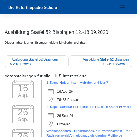
Zum
Die Huforthopädie Schule
Inhalt
springen
Ausbildung Staffel 52 Bispingen 12.-13.09.2020
Dieser Inhalt ist nur für angemeldete Mitglieder sichtbar.
Beitragsnavigation
Ausbildung Staffel 52 Bispingen
Ausbildung Staffel 52 Bispingen
15.-16.08.2020
10.-11.10.2020
Veranstaltungen für alle “Huf” Interessierte
1-Tages Hufseminar - Hufrehe, und jetzt?
16
16 Aug. 26
Aug.
76437 Rastatt
2-Tages-Seminar in Theorie und Praxis in 66996 Erfweiler
26
26 Sep. 26
Sep.
Erfweiler
Wochenendkurs - Huforthopädie für Pferdehalter in 42477
26
Radevormwald Anmeldung: viola.duerholt@difho.de