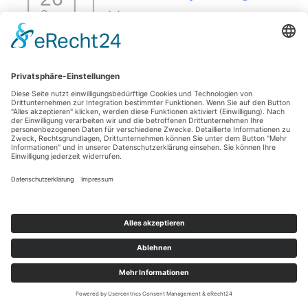
Sep.
26 Sep. 26
42477 Radevormwald
Sezierseminar in 71576 Burgstetten (von
11
Karpal/Sprunggelenk bis Huf)
Okt.
11 Okt. 26
Burgstetten
1 Tages Hufseminar-Sezieren16727 Velten - mit Michelle
01
Yakobi Anmeldung: unter info@difho.de
Nov.
1 Nov. 26
16727 Velten
Datenschutzerklärung
Impressum
© 2026
Die Huforthopädie Schule
|
Bootstrap-Theme für WordPress