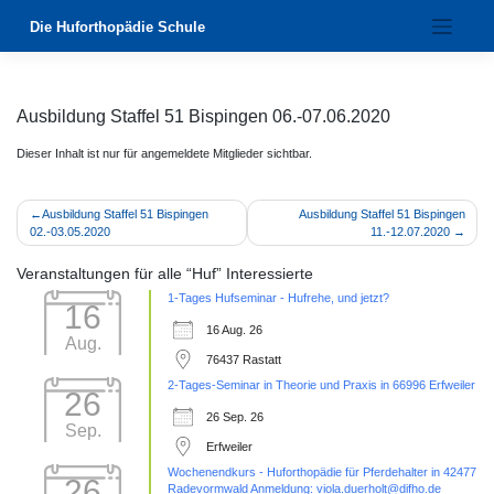
Zum
Die Huforthopädie Schule
Inhalt
springen
Ausbildung Staffel 51 Bispingen 06.-07.06.2020
Dieser Inhalt ist nur für angemeldete Mitglieder sichtbar.
Beitragsnavigation
Ausbildung Staffel 51 Bispingen
Ausbildung Staffel 51 Bispingen
02.-03.05.2020
11.-12.07.2020
Veranstaltungen für alle “Huf” Interessierte
1-Tages Hufseminar - Hufrehe, und jetzt?
16
16 Aug. 26
Aug.
76437 Rastatt
2-Tages-Seminar in Theorie und Praxis in 66996 Erfweiler
26
26 Sep. 26
Sep.
Erfweiler
Wochenendkurs - Huforthopädie für Pferdehalter in 42477
26
Radevormwald Anmeldung: viola.duerholt@difho.de