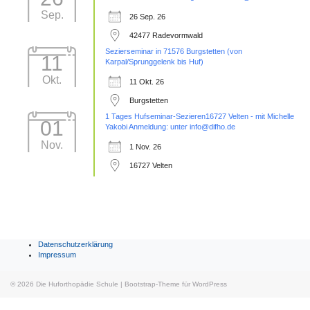
Sep.
26 Sep. 26
42477 Radevormwald
Sezierseminar in 71576 Burgstetten (von
11
Karpal/Sprunggelenk bis Huf)
Okt.
11 Okt. 26
Burgstetten
1 Tages Hufseminar-Sezieren16727 Velten - mit Michelle
01
Yakobi Anmeldung: unter info@difho.de
Nov.
1 Nov. 26
16727 Velten
Datenschutzerklärung
Impressum
© 2026
Die Huforthopädie Schule
|
Bootstrap-Theme für WordPress