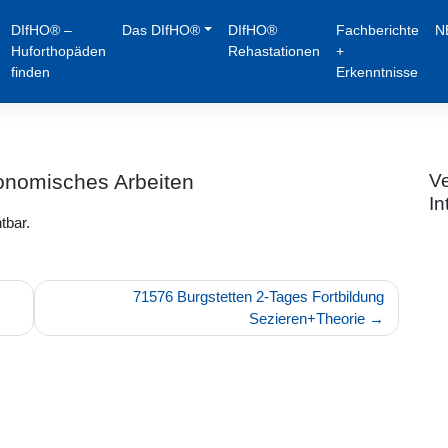
DIfHO® –
Das DIfHO®
DIfHO®
Fachberichte
N
Huforthopäden
Rehastationen
+
finden
Erkenntnisse
onomisches Arbeiten
Ve
In
tbar.
s
71576 Burgstetten 2-Tages Fortbildung
Sezieren+Theorie