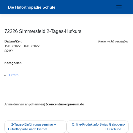
Zum
Die Huforthopädie Schule
Inhalt
springen
72226 Simmersfeld 2-Tages-Hufkurs
Datum/Zeit
Karte nicht verfügbar
15/10/2022 - 16/10/2022
00:00
Kategorien
Extern
Anmeldungen an
johannes@concentus-equorum.de
Beitragsnavigation
2-Tages-Einführungsseminar –
Online-Produktinfo Swiss Galoppers-
Huforthopädie nach Biernat
Hufschuhe