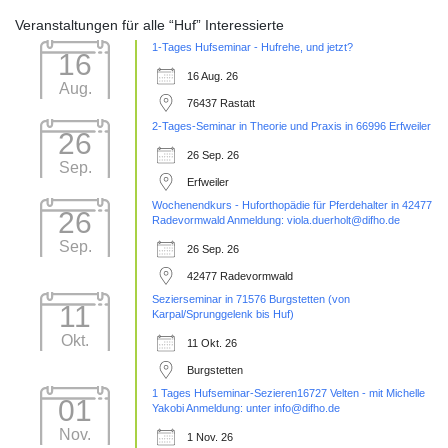
Veranstaltungen für alle “Huf” Interessierte
1-Tages Hufseminar - Hufrehe, und jetzt?
16
16 Aug. 26
Aug.
76437 Rastatt
2-Tages-Seminar in Theorie und Praxis in 66996 Erfweiler
26
26 Sep. 26
Sep.
Erfweiler
Wochenendkurs - Huforthopädie für Pferdehalter in 42477
26
Radevormwald Anmeldung: viola.duerholt@difho.de
Sep.
26 Sep. 26
42477 Radevormwald
Sezierseminar in 71576 Burgstetten (von
11
Karpal/Sprunggelenk bis Huf)
Okt.
11 Okt. 26
Burgstetten
1 Tages Hufseminar-Sezieren16727 Velten - mit Michelle
01
Yakobi Anmeldung: unter info@difho.de
Nov.
1 Nov. 26