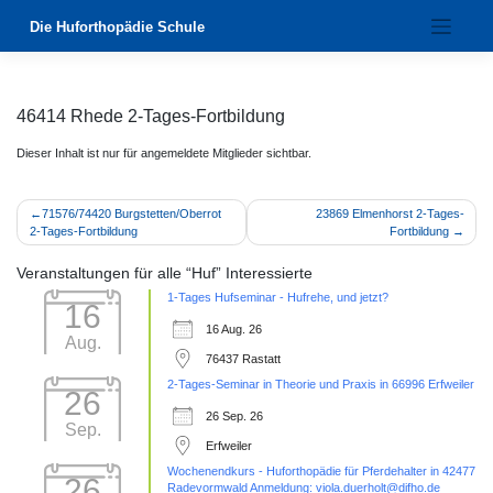
Zum
Die Huforthopädie Schule
Inhalt
springen
46414 Rhede 2-Tages-Fortbildung
Dieser Inhalt ist nur für angemeldete Mitglieder sichtbar.
Beitragsnavigation
71576/74420 Burgstetten/Oberrot
23869 Elmenhorst 2-Tages-
2-Tages-Fortbildung
Fortbildung
Veranstaltungen für alle “Huf” Interessierte
1-Tages Hufseminar - Hufrehe, und jetzt?
16
16 Aug. 26
Aug.
76437 Rastatt
2-Tages-Seminar in Theorie und Praxis in 66996 Erfweiler
26
26 Sep. 26
Sep.
Erfweiler
Wochenendkurs - Huforthopädie für Pferdehalter in 42477
26
Radevormwald Anmeldung: viola.duerholt@difho.de