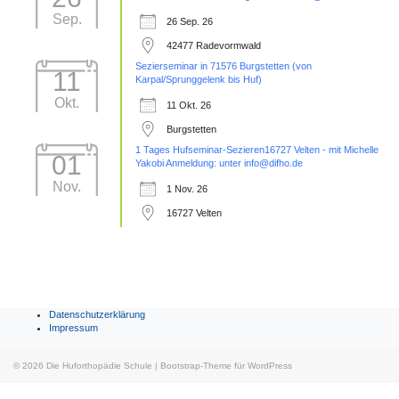
Sep.
26 Sep. 26
42477 Radevormwald
Sezierseminar in 71576 Burgstetten (von
11
Karpal/Sprunggelenk bis Huf)
Okt.
11 Okt. 26
Burgstetten
1 Tages Hufseminar-Sezieren16727 Velten - mit Michelle
01
Yakobi Anmeldung: unter info@difho.de
Nov.
1 Nov. 26
16727 Velten
Datenschutzerklärung
Impressum
© 2026
Die Huforthopädie Schule
|
Bootstrap-Theme für WordPress