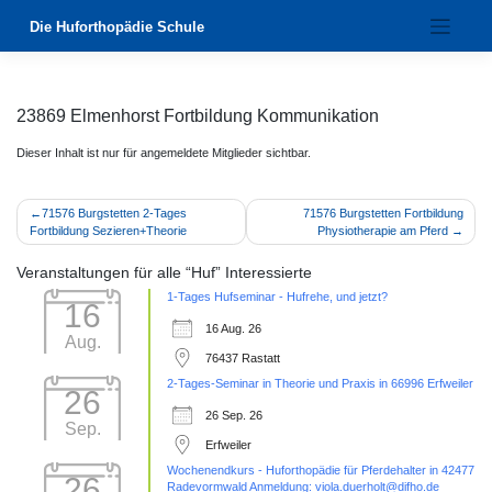
Zum
Die Huforthopädie Schule
Inhalt
springen
23869 Elmenhorst Fortbildung Kommunikation
Dieser Inhalt ist nur für angemeldete Mitglieder sichtbar.
Beitragsnavigation
71576 Burgstetten 2-Tages
71576 Burgstetten Fortbildung
Fortbildung Sezieren+Theorie
Physiotherapie am Pferd
Veranstaltungen für alle “Huf” Interessierte
1-Tages Hufseminar - Hufrehe, und jetzt?
16
16 Aug. 26
Aug.
76437 Rastatt
2-Tages-Seminar in Theorie und Praxis in 66996 Erfweiler
26
26 Sep. 26
Sep.
Erfweiler
Wochenendkurs - Huforthopädie für Pferdehalter in 42477
26
Radevormwald Anmeldung: viola.duerholt@difho.de