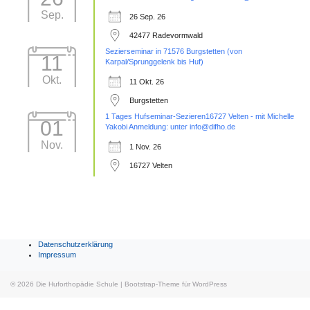
Sep.
26 Sep. 26
42477 Radevormwald
Sezierseminar in 71576 Burgstetten (von
11
Karpal/Sprunggelenk bis Huf)
Okt.
11 Okt. 26
Burgstetten
1 Tages Hufseminar-Sezieren16727 Velten - mit Michelle
01
Yakobi Anmeldung: unter info@difho.de
Nov.
1 Nov. 26
16727 Velten
Datenschutzerklärung
Impressum
© 2026
Die Huforthopädie Schule
|
Bootstrap-Theme für WordPress