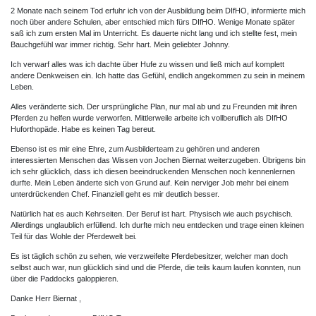
2 Monate nach seinem Tod erfuhr ich von der Ausbildung beim DIfHO, informierte mich
noch über andere Schulen, aber entschied mich fürs DIfHO. Wenige Monate später
saß ich zum ersten Mal im Unterricht. Es dauerte nicht lang und ich stellte fest, mein
Bauchgefühl war immer richtig. Sehr hart. Mein geliebter Johnny.
Ich verwarf alles was ich dachte über Hufe zu wissen und ließ mich auf komplett
andere Denkweisen ein. Ich hatte das Gefühl, endlich angekommen zu sein in meinem
Leben.
Alles veränderte sich. Der ursprüngliche Plan, nur mal ab und zu Freunden mit ihren
Pferden zu helfen wurde verworfen. Mittlerweile arbeite ich vollberuflich als DIfHO
Huforthopäde. Habe es keinen Tag bereut.
Ebenso ist es mir eine Ehre, zum Ausbilderteam zu gehören und anderen
interessierten Menschen das Wissen von Jochen Biernat weiterzugeben. Übrigens bin
ich sehr glücklich, dass ich diesen beeindruckenden Menschen noch kennenlernen
durfte. Mein Leben änderte sich von Grund auf. Kein nerviger Job mehr bei einem
unterdrückenden Chef. Finanziell geht es mir deutlich besser.
Natürlich hat es auch Kehrseiten. Der Beruf ist hart. Physisch wie auch psychisch.
Allerdings unglaublich erfüllend. Ich durfte mich neu entdecken und trage einen kleinen
Teil für das Wohle der Pferdewelt bei.
Es ist täglich schön zu sehen, wie verzweifelte Pferdebesitzer, welcher man doch
selbst auch war, nun glücklich sind und die Pferde, die teils kaum laufen konnten, nun
über die Paddocks galoppieren.
Danke Herr Biernat ,