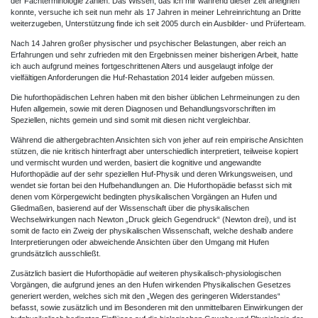
der Fachterminologie zählen. Das Wissen, das ich mir während dieser Zeit aneignen
konnte, versuche ich seit nun mehr als 17 Jahren in meiner Lehreinrichtung an Dritte
weiterzugeben, Unterstützung finde ich seit 2005 durch ein Ausbilder- und Prüferteam.
Nach 14 Jahren großer physischer und psychischer Belastungen, aber reich an
Erfahrungen und sehr zufrieden mit den Ergebnissen meiner bisherigen Arbeit, hatte
ich auch aufgrund meines fortgeschrittenen Alters und ausgelaugt infolge der
vielfältigen Anforderungen die Huf-Rehastation 2014 leider aufgeben müssen.
Die huforthopädischen Lehren haben mit den bisher üblichen Lehrmeinungen zu den
Hufen allgemein, sowie mit deren Diagnosen und Behandlungsvorschriften im
Speziellen, nichts gemein und sind somit mit diesen nicht vergleichbar.
Während die althergebrachten Ansichten sich von jeher auf rein empirische Ansichten
stützen, die nie kritisch hinterfragt aber unterschiedlich interpretiert, teilweise kopiert
und vermischt wurden und werden, basiert die kognitive und angewandte
Huforthopädie auf der sehr speziellen Huf-Physik und deren Wirkungsweisen, und
wendet sie fortan bei den Hufbehandlungen an. Die Huforthopädie befasst sich mit
denen vom Körpergewicht bedingten physikalischen Vorgängen an Hufen und
Gliedmaßen, basierend auf der Wissenschaft über die physikalischen
Wechselwirkungen nach Newton „Druck gleich Gegendruck“ (Newton drei), und ist
somit de facto ein Zweig der physikalischen Wissenschaft, welche deshalb andere
Interpretierungen oder abweichende Ansichten über den Umgang mit Hufen
grundsätzlich ausschließt.
Zusätzlich basiert die Huforthopädie auf weiteren physikalisch-physiologischen
Vorgängen, die aufgrund jenes an den Hufen wirkenden Physikalischen Gesetzes
generiert werden, welches sich mit den „Wegen des geringeren Widerstandes“
befasst, sowie zusätzlich und im Besonderen mit den unmittelbaren Einwirkungen der