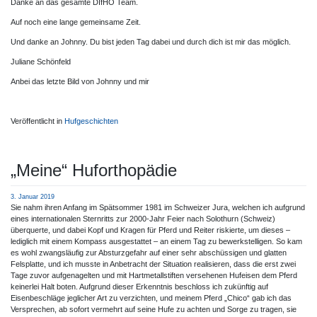
Danke an das gesamte DIfHO Team.
Auf noch eine lange gemeinsame Zeit.
Und danke an Johnny. Du bist jeden Tag dabei und durch dich ist mir das möglich.
Juliane Schönfeld
Anbei das letzte Bild von Johnny und mir
Veröffentlicht in
Hufgeschichten
„Meine“ Huforthopädie
3. Januar 2019
Sie nahm ihren Anfang im Spätsommer 1981 im Schweizer Jura, welchen ich aufgrund
eines internationalen Sternritts zur 2000-Jahr Feier nach Solothurn (Schweiz)
überquerte, und dabei Kopf und Kragen für Pferd und Reiter riskierte, um dieses –
lediglich mit einem Kompass ausgestattet – an einem Tag zu bewerkstelligen. So kam
es wohl zwangsläufig zur Absturzgefahr auf einer sehr abschüssigen und glatten
Felsplatte, und ich musste in Anbetracht der Situation realisieren, dass die erst zwei
Tage zuvor aufgenagelten und mit Hartmetallstiften versehenen Hufeisen dem Pferd
keinerlei Halt boten. Aufgrund dieser Erkenntnis beschloss ich zukünftig auf
Eisenbeschläge jeglicher Art zu verzichten, und meinem Pferd „Chico“ gab ich das
Versprechen, ab sofort vermehrt auf seine Hufe zu achten und Sorge zu tragen, sie