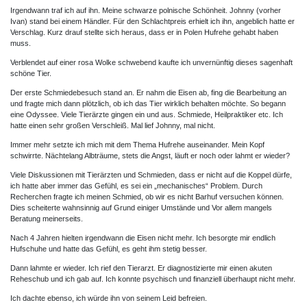
Irgendwann traf ich auf ihn. Meine schwarze polnische Schönheit. Johnny (vorher
Ivan) stand bei einem Händler. Für den Schlachtpreis erhielt ich ihn, angeblich hatte er
Verschlag. Kurz drauf stellte sich heraus, dass er in Polen Hufrehe gehabt haben
muss.
Verblendet auf einer rosa Wolke schwebend kaufte ich unvernünftig dieses sagenhaft
schöne Tier.
Der erste Schmiedebesuch stand an. Er nahm die Eisen ab, fing die Bearbeitung an
und fragte mich dann plötzlich, ob ich das Tier wirklich behalten möchte. So begann
eine Odyssee. Viele Tierärzte gingen ein und aus. Schmiede, Heilpraktiker etc. Ich
hatte einen sehr großen Verschleiß. Mal lief Johnny, mal nicht.
Immer mehr setzte ich mich mit dem Thema Hufrehe auseinander. Mein Kopf
schwirrte. Nächtelang Albträume, stets die Angst, läuft er noch oder lahmt er wieder?
Viele Diskussionen mit Tierärzten und Schmieden, dass er nicht auf die Koppel dürfe,
ich hatte aber immer das Gefühl, es sei ein „mechanisches“ Problem. Durch
Recherchen fragte ich meinen Schmied, ob wir es nicht Barhuf versuchen können.
Dies scheiterte wahnsinnig auf Grund einiger Umstände und Vor allem mangels
Beratung meinerseits.
Nach 4 Jahren hielten irgendwann die Eisen nicht mehr. Ich besorgte mir endlich
Hufschuhe und hatte das Gefühl, es geht ihm stetig besser.
Dann lahmte er wieder. Ich rief den Tierarzt. Er diagnostizierte mir einen akuten
Reheschub und ich gab auf. Ich konnte psychisch und finanziell überhaupt nicht mehr.
Ich dachte ebenso, ich würde ihn von seinem Leid befreien.