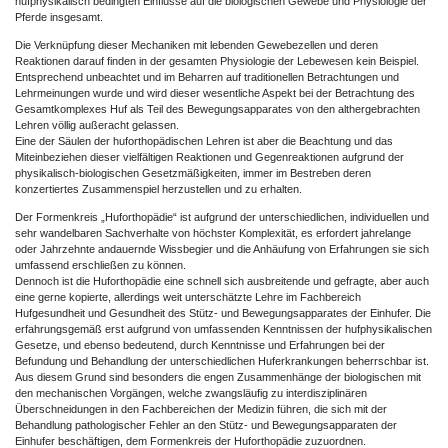
hufphysikalisch bedingten Einflüsse auf die biologischen Gewebe und Physiologie der
Pferde insgesamt.
Die Verknüpfung dieser Mechaniken mit lebenden Gewebezellen und deren
Reaktionen darauf finden in der gesamten Physiologie der Lebewesen kein Beispiel.
Entsprechend unbeachtet und im Beharren auf traditionellen Betrachtungen und
Lehrmeinungen wurde und wird dieser wesentliche Aspekt bei der Betrachtung des
Gesamtkomplexes Huf als Teil des Bewegungsapparates von den althergebrachten
Lehren völlig außeracht gelassen.
Eine der Säulen der huforthopädischen Lehren ist aber die Beachtung und das
Miteinbeziehen dieser vielfältigen Reaktionen und Gegenreaktionen aufgrund der
physikalisch-biologischen Gesetzmäßigkeiten, immer im Bestreben deren
konzertiertes Zusammenspiel herzustellen und zu erhalten.
Der Formenkreis „Huforthopädie“ ist aufgrund der unterschiedlichen, individuellen und
sehr wandelbaren Sachverhalte von höchster Komplexität, es erfordert jahrelange
oder Jahrzehnte andauernde Wissbegier und die Anhäufung von Erfahrungen sie sich
umfassend erschließen zu können.
Dennoch ist die Huforthopädie eine schnell sich ausbreitende und gefragte, aber auch
eine gerne kopierte, allerdings weit unterschätzte Lehre im Fachbereich
Hufgesundheit und Gesundheit des Stütz- und Bewegungsapparates der Einhufer. Die
erfahrungsgemäß erst aufgrund von umfassenden Kenntnissen der hufphysikalischen
Gesetze, und ebenso bedeutend, durch Kenntnisse und Erfahrungen bei der
Befundung und Behandlung der unterschiedlichen Huferkrankungen beherrschbar ist.
Aus diesem Grund sind besonders die engen Zusammenhänge der biologischen mit
den mechanischen Vorgängen, welche zwangsläufig zu interdisziplinären
Überschneidungen in den Fachbereichen der Medizin führen, die sich mit der
Behandlung pathologischer Fehler an den Stütz- und Bewegungsapparaten der
Einhufer beschäftigen, dem Formenkreis der Huforthopädie zuzuordnen.