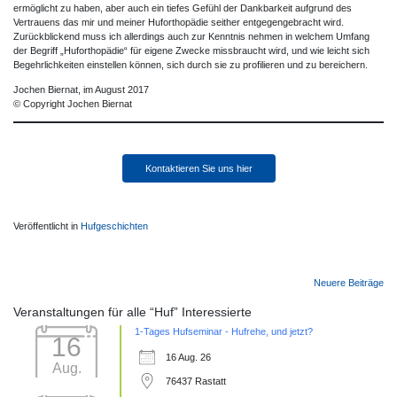
ermöglicht zu haben, aber auch ein tiefes Gefühl der Dankbarkeit aufgrund des
Vertrauens das mir und meiner Huforthopädie seither entgegengebracht wird.
Zurückblickend muss ich allerdings auch zur Kenntnis nehmen in welchem Umfang
der Begriff „Huforthopädie“ für eigene Zwecke missbraucht wird, und wie leicht sich
Begehrlichkeiten einstellen können, sich durch sie zu profilieren und zu bereichern.
Jochen Biernat, im August 2017
© Copyright Jochen Biernat
Kontaktieren Sie uns hier
Veröffentlicht in
Hufgeschichten
Beitragsnavigation
Neuere Beiträge
Veranstaltungen für alle “Huf” Interessierte
1-Tages Hufseminar - Hufrehe, und jetzt?
16
16 Aug. 26
Aug.
76437 Rastatt