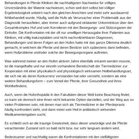
Behandlungen in Pferde-Kliniken die nachhaltigsten Nachweise für völliges
Unverständnis der Materie nachwiesen, schon weil dort selbst bei völliger
Ergebnislosigkeit unbeirrt nach den gleichen Ansichten und meist sehr ausdauernd
fehlbehandelt wurde. Häufig, weil die Hufe als Verursacher einer Problematik aus der
Diagnostik herausfielen, aber immer auch aufgrund eklatanter Unkenntnisse über den
Gesamtkomplex Huf und sein Korrelieren mit den Bewegungs- und Stützorganen der
Einhufer. Die Konfrontation mit der oft nur unwilligen Herausgabe ihrer Patienten aus
Kliniken, mit völlig inakzeptablen und nicht nachvollziehbaren Diagnosen,
Behandlungen und deren Folgen an den Hufen hatte mir das ganze Dilemma deutlich
gemacht, in welchem die Pferde und deren Besitzer sich spätestens dann befinden,
wenn Hufprobleme und/oder solche der Bewegungsorgane auftreten.
Was während meiner an den Hufen aktiven Jahre ebenfalls erkannt werden musste,
ist die mangelhafte und nur einzeln vorhandene Bereitschaft der Tiermediziner zur
Kooperation mit einer physikalisch und physiologisch wirksamen Heilbehandlungsart,
die sich nie als deren Konkurrenz verstanden hat oder versteht, sondern als eine
weitere Behandlungsform – zum Vorteil der Pferde, ihrer Gesundheit und ihres
Wohlbefindens.
Auch, wenn die Huforthopädie in den Fakultäten dieser Welt keine Beachtung findet,
so kann sie dennoch eine ihnen nicht bekannte Option darstellen, und der Weg aus so
vielen Problemen sein, mit denen man sich als Tiermediziner in der Pferdepraxis
häufig konfrontiert sieht, und dann meist sein Heil in antibiotisch wirkenden
Medikamentengaben sucht.
Es schließt sich an die traurige Gewissheit, dass dieser unwürdige und die Pferde
verachtender Zustand sich so bald nicht bzw. nur sehr langsam ändern wird.
Bedeutsamer und nachhaltig waren die Konfrontationen mit den vielfältigsten