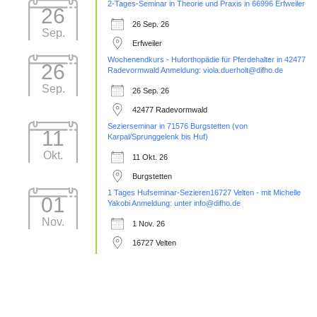
2-Tages-Seminar in Theorie und Praxis in 66996 Erfweiler
26
26 Sep. 26
Sep.
Erfweiler
Wochenendkurs - Huforthopädie für Pferdehalter in 42477
26
Radevormwald Anmeldung: viola.duerholt@difho.de
Sep.
26 Sep. 26
42477 Radevormwald
Sezierseminar in 71576 Burgstetten (von
11
Karpal/Sprunggelenk bis Huf)
Okt.
11 Okt. 26
Burgstetten
1 Tages Hufseminar-Sezieren16727 Velten - mit Michelle
01
Yakobi Anmeldung: unter info@difho.de
Nov.
1 Nov. 26
16727 Velten