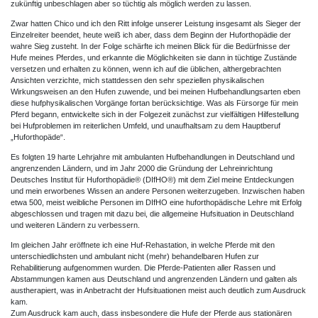
zukünftig unbeschlagen aber so tüchtig als möglich werden zu lassen.
Zwar hatten Chico und ich den Ritt infolge unserer Leistung insgesamt als Sieger der
Einzelreiter beendet, heute weiß ich aber, dass dem Beginn der Huforthopädie der
wahre Sieg zusteht. In der Folge schärfte ich meinen Blick für die Bedürfnisse der
Hufe meines Pferdes, und erkannte die Möglichkeiten sie dann in tüchtige Zustände
versetzen und erhalten zu können, wenn ich auf die üblichen, althergebrachten
Ansichten verzichte, mich stattdessen den sehr speziellen physikalischen
Wirkungsweisen an den Hufen zuwende, und bei meinen Hufbehandlungsarten eben
diese hufphysikalischen Vorgänge fortan berücksichtige. Was als Fürsorge für mein
Pferd begann, entwickelte sich in der Folgezeit zunächst zur vielfältigen Hilfestellung
bei Hufproblemen im reiterlichen Umfeld, und unaufhaltsam zu dem Hauptberuf
„Huforthopäde“.
Es folgten 19 harte Lehrjahre mit ambulanten Hufbehandlungen in Deutschland und
angrenzenden Ländern, und im Jahr 2000 die Gründung der Lehreinrichtung
Deutsches Institut für Huforthopädie® (DIfHO®) mit dem Ziel meine Entdeckungen
und mein erworbenes Wissen an andere Personen weiterzugeben. Inzwischen haben
etwa 500, meist weibliche Personen im DIfHO eine huforthopädische Lehre mit Erfolg
abgeschlossen und tragen mit dazu bei, die allgemeine Hufsituation in Deutschland
und weiteren Ländern zu verbessern.
Im gleichen Jahr eröffnete ich eine Huf-Rehastation, in welche Pferde mit den
unterschiedlichsten und ambulant nicht (mehr) behandelbaren Hufen zur
Rehabilitierung aufgenommen wurden. Die Pferde-Patienten aller Rassen und
Abstammungen kamen aus Deutschland und angrenzenden Ländern und galten als
austherapiert, was in Anbetracht der Hufsituationen meist auch deutlich zum Ausdruck
kam.
Zum Ausdruck kam auch, dass insbesondere die Hufe der Pferde aus stationären