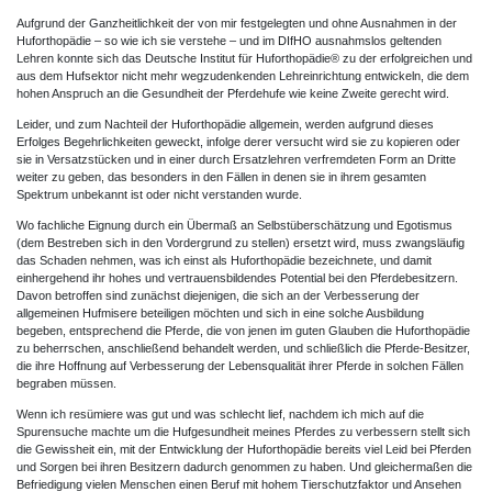
Aufgrund der Ganzheitlichkeit der von mir festgelegten und ohne Ausnahmen in der
Huforthopädie – so wie ich sie verstehe – und im DIfHO ausnahmslos geltenden
Lehren konnte sich das Deutsche Institut für Huforthopädie® zu der erfolgreichen und
aus dem Hufsektor nicht mehr wegzudenkenden Lehreinrichtung entwickeln, die dem
hohen Anspruch an die Gesundheit der Pferdehufe wie keine Zweite gerecht wird.
Leider, und zum Nachteil der Huforthopädie allgemein, werden aufgrund dieses
Erfolges Begehrlichkeiten geweckt, infolge derer versucht wird sie zu kopieren oder
sie in Versatzstücken und in einer durch Ersatzlehren verfremdeten Form an Dritte
weiter zu geben, das besonders in den Fällen in denen sie in ihrem gesamten
Spektrum unbekannt ist oder nicht verstanden wurde.
Wo fachliche Eignung durch ein Übermaß an Selbstüberschätzung und Egotismus
(dem Bestreben sich in den Vordergrund zu stellen) ersetzt wird, muss zwangsläufig
das Schaden nehmen, was ich einst als Huforthopädie bezeichnete, und damit
einhergehend ihr hohes und vertrauensbildendes Potential bei den Pferdebesitzern.
Davon betroffen sind zunächst diejenigen, die sich an der Verbesserung der
allgemeinen Hufmisere beteiligen möchten und sich in eine solche Ausbildung
begeben, entsprechend die Pferde, die von jenen im guten Glauben die Huforthopädie
zu beherrschen, anschließend behandelt werden, und schließlich die Pferde-Besitzer,
die ihre Hoffnung auf Verbesserung der Lebensqualität ihrer Pferde in solchen Fällen
begraben müssen.
Wenn ich resümiere was gut und was schlecht lief, nachdem ich mich auf die
Spurensuche machte um die Hufgesundheit meines Pferdes zu verbessern stellt sich
die Gewissheit ein, mit der Entwicklung der Huforthopädie bereits viel Leid bei Pferden
und Sorgen bei ihren Besitzern dadurch genommen zu haben. Und gleichermaßen die
Befriedigung vielen Menschen einen Beruf mit hohem Tierschutzfaktor und Ansehen