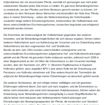
Hufproblemen der mir anvertrauten Pferde, weshalb ich gezwungen war mich jeder
unbekannten Situation jedes Mal erneut zu stellen. Es galt neue Behandlungsformen
zu entwickeln, um den Pferden und ihren Besitzern gerecht werden zu können. Ich
verdanke es dem Vertrauen dieser Menschen und letztendlich der Nöte ihrer Pferde,
dass in meiner Einrichtung – neben der Weiterentwicklung der Huforthopädie –
zusätzlich einige weitere Erkrankungsformen, insbesondere der Huflederhäute und
deren unterschiedlichen Erscheinungsformen, inzwischen begründet und erfolgreich
behandelt werden können.
Die Erkenntnis der Andersartigkeit der Huflederhäute gegenüber den anderen
Geweben, und die Behandlungsmöglichkeiten die sich daraus ergaben, führten neben
weiteren Heilverfahren auch zur Aufdeckung der Ursachen und zur Entwicklung eines
Heilverfahrens bei dem sogenannten Huf- und Strahlkrebs.
Bereits ab dem Jahr 2001 konnten unterschiedlich umfangreiche und mit
unterschiedlichen Erscheinungsformen aufgetretene Huf- und Hufkrebserkrankungen
geheilt und die Pferde mit gesunden Hufen entlassen werden, während noch 2008 in
einer Magisterarbeit an der Uni Wien die Unkenntnisse zu den Ursachen bestätigt
wurden, aber der Nachweis von „BPV -1“ (Bovinem Papillomavirus in Equinem
Hufkrebs) geführt, dass angeblich BPV-1 eine aktive Rolle bei der Entstehung und
Persistenz von Hufkrebs einnehmen soll. Eine weitere Ansicht der Tiermedizin die
aufgrund der Behandlungserfolge meiner Entwicklungen ad absurdum geführt wurde.
Die anderen Sichtweisen, die sich infolge meiner vielfältigen und viel gearteten
Erfahrungen während dieser Zeit nach und nach ergaben, und die Erkenntnisse zu
bisher nicht erkannten und somit nicht benannten Hufphänomenen, führten neben der
Entwicklung neuer Behandlungsformen zwangsläufig zu neuen Begrifflichkeiten für
etliche bisher nicht bekannte oder fehlinterpretierte Huferkrankungen und
Erkrankungen des Bewegungsapparates der Pferde, die inzwischen zum Standard