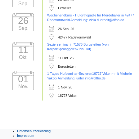
Sep.
Erfweiler
Wochenendkurs - Huforthopädie für Pferdehalter in 42477
26
Radevormwald Anmeldung: viola.duerholt@difho.de
Sep.
26 Sep. 26
42477 Radevormwald
Sezierseminar in 71576 Burgstetten (von
11
Karpal/Sprunggelenk bis Huf)
Okt.
11 Okt. 26
Burgstetten
1 Tages Hufseminar-Sezieren16727 Velten - mit Michelle
01
Yakobi Anmeldung: unter info@difho.de
Nov.
1 Nov. 26
16727 Velten
Datenschutzerklärung
Impressum