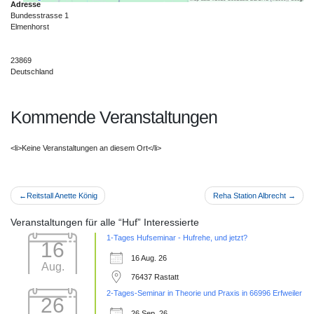
Adresse
anzuzeigen.
Bundesstrasse 1
Elmenhorst
Mehr Informationen
23869
Deutschland
Akzeptieren
Kommende Veranstaltungen
Powered by
Usercentrics Consent
Management Platform
<li>Keine Veranstaltungen an diesem Ort</li>
Beitragsnavigation
Reitstall Anette König
Reha Station Albrecht
Veranstaltungen für alle “Huf” Interessierte
1-Tages Hufseminar - Hufrehe, und jetzt?
16
16 Aug. 26
Aug.
76437 Rastatt
2-Tages-Seminar in Theorie und Praxis in 66996 Erfweiler
26
26 Sep. 26