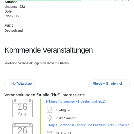
Adresse
anzuzeigen.
Lindenstr. 22a
Dolle
39517 Do
Mehr Informationen
39517
Deutschland
Akzeptieren
Kommende Veranstaltungen
Powered by
Usercentrics Consent
Management Platform
<li>Keine Veranstaltungen an diesem Ort</li>
Beitragsnavigation
Hof Wittschap
Rhede – Gnadenhof
Veranstaltungen für alle “Huf” Interessierte
1-Tages Hufseminar - Hufrehe, und jetzt?
16
16 Aug. 26
Aug.
76437 Rastatt
2-Tages-Seminar in Theorie und Praxis in 66996 Erfweiler
26
26 Sep. 26