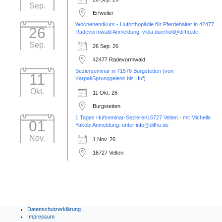
Sep.
Erfweiler
Wochenendkurs - Huforthopädie für Pferdehalter in 42477
26
Radevormwald Anmeldung: viola.duerholt@difho.de
Sep.
26 Sep. 26
42477 Radevormwald
Sezierseminar in 71576 Burgstetten (von
11
Karpal/Sprunggelenk bis Huf)
Okt.
11 Okt. 26
Burgstetten
1 Tages Hufseminar-Sezieren16727 Velten - mit Michelle
01
Yakobi Anmeldung: unter info@difho.de
Nov.
1 Nov. 26
16727 Velten
Datenschutzerklärung
Impressum