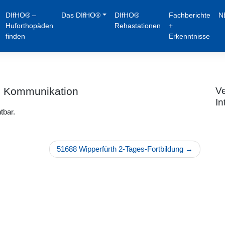
DIfHO® –
Das DIfHO®
DIfHO®
Fachberichte
N
Huforthopäden
Rehastationen
+
finden
Erkenntnisse
g Kommunikation
Ve
In
tbar.
51688 Wipperfürth 2-Tages-Fortbildung