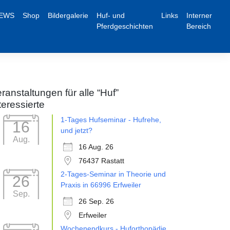
EWS
Shop
Bildergalerie
Huf- und
Links
Interner
Pferdgeschichten
Bereich
ranstaltungen für alle “Huf”
teressierte
1-Tages Hufseminar - Hufrehe,
16
und jetzt?
Aug.
16 Aug. 26
76437 Rastatt
2-Tages-Seminar in Theorie und
26
Praxis in 66996 Erfweiler
Sep.
26 Sep. 26
Erfweiler
Wochenendkurs - Huforthopädie