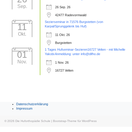
Sep.
26 Sep. 26
42477 Radevormwald
Sezierseminar in 71576 Burgstetten (von
11
Karpal/Sprunggelenk bis Huf)
Okt.
11 Okt. 26
Burgstetten
1 Tages Hufseminar-Sezieren16727 Velten - mit Michelle
01
Yakobi Anmeldung: unter info@difho.de
Nov.
1 Nov. 26
16727 Velten
Datenschutzerklärung
Impressum
© 2026
Die Huforthopädie Schule
|
Bootstrap-Theme für WordPress