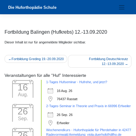
Zum
Die Huforthopädie Schule
Inhalt
springen
Fortbildung Balingen (Hufkrebs) 12.-13.09.2020
Dieser Inhalt ist nur für angemeldete Mitglieder sichtbar.
Beitragsnavigation
Fortbildung Greding 19.-20.09.2020
Fortbildung Deutschkreutz
12.-13.09.2020
Veranstaltungen für alle “Huf” Interessierte
1-Tages Hufseminar - Hufrehe, und jetzt?
16
16 Aug. 26
Aug.
76437 Rastatt
2-Tages-Seminar in Theorie und Praxis in 66996 Erfweiler
26
26 Sep. 26
Sep.
Erfweiler
Wochenendkurs - Huforthopädie für Pferdehalter in 42477
26
Radevormwald Anmeldung: viola.duerholt@difho.de