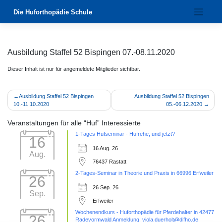
Zum
Die Huforthopädie Schule
Inhalt
springen
Ausbildung Staffel 52 Bispingen 07.-08.11.2020
Dieser Inhalt ist nur für angemeldete Mitglieder sichtbar.
Beitragsnavigation
Ausbildung Staffel 52 Bispingen
Ausbildung Staffel 52 Bispingen
10.-11.10.2020
05.-06.12.2020
Veranstaltungen für alle “Huf” Interessierte
1-Tages Hufseminar - Hufrehe, und jetzt?
16
16 Aug. 26
Aug.
76437 Rastatt
2-Tages-Seminar in Theorie und Praxis in 66996 Erfweiler
26
26 Sep. 26
Sep.
Erfweiler
Wochenendkurs - Huforthopädie für Pferdehalter in 42477
26
Radevormwald Anmeldung: viola.duerholt@difho.de