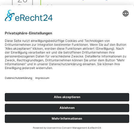
Sep.
26 Sep. 26
42477 Radevormwald
Sezierseminar in 71576 Burgstetten (von
11
Karpal/Sprunggelenk bis Huf)
Okt.
11 Okt. 26
Burgstetten
1 Tages Hufseminar-Sezieren16727 Velten - mit Michelle
01
Yakobi Anmeldung: unter info@difho.de
Nov.
1 Nov. 26
16727 Velten
Datenschutzerklärung
Impressum
© 2026
Die Huforthopädie Schule
|
Bootstrap-Theme für WordPress