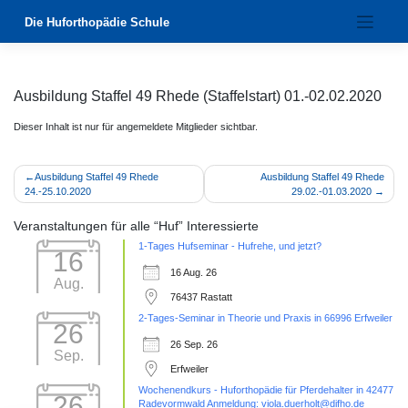
Zum
Die Huforthopädie Schule
Inhalt
springen
Ausbildung Staffel 49 Rhede (Staffelstart) 01.-02.02.2020
Dieser Inhalt ist nur für angemeldete Mitglieder sichtbar.
Beitragsnavigation
Ausbildung Staffel 49 Rhede
Ausbildung Staffel 49 Rhede
24.-25.10.2020
29.02.-01.03.2020
Veranstaltungen für alle “Huf” Interessierte
1-Tages Hufseminar - Hufrehe, und jetzt?
16
16 Aug. 26
Aug.
76437 Rastatt
2-Tages-Seminar in Theorie und Praxis in 66996 Erfweiler
26
26 Sep. 26
Sep.
Erfweiler
Wochenendkurs - Huforthopädie für Pferdehalter in 42477
26
Radevormwald Anmeldung: viola.duerholt@difho.de