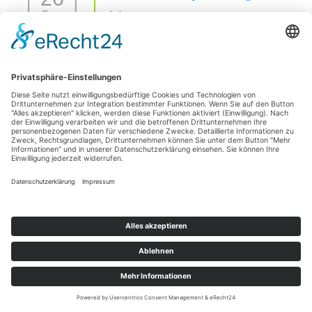
Sep.
26 Sep. 26
42477 Radevormwald
Sezierseminar in 71576 Burgstetten (von
11
Karpal/Sprunggelenk bis Huf)
Okt.
11 Okt. 26
Burgstetten
1 Tages Hufseminar-Sezieren16727 Velten - mit Michelle
01
Yakobi Anmeldung: unter info@difho.de
Nov.
1 Nov. 26
16727 Velten
Datenschutzerklärung
Impressum
© 2026
Die Huforthopädie Schule
|
Bootstrap-Theme für WordPress