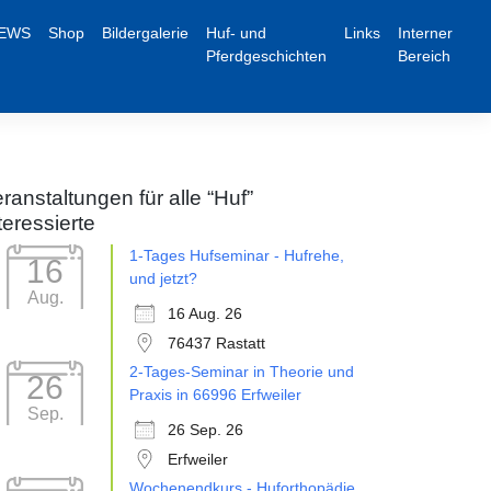
EWS
Shop
Bildergalerie
Huf- und
Links
Interner
Pferdgeschichten
Bereich
ranstaltungen für alle “Huf”
teressierte
1-Tages Hufseminar - Hufrehe,
16
und jetzt?
Aug.
16 Aug. 26
76437 Rastatt
2-Tages-Seminar in Theorie und
26
Praxis in 66996 Erfweiler
Sep.
26 Sep. 26
Erfweiler
Wochenendkurs - Huforthopädie