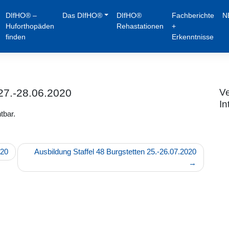
DIfHO® –
Das DIfHO®
DIfHO®
Fachberichte
N
Huforthopäden
Rehastationen
+
finden
Erkenntnisse
 27.-28.06.2020
Ve
In
tbar.
020
Ausbildung Staffel 48 Burgstetten 25.-26.07.2020