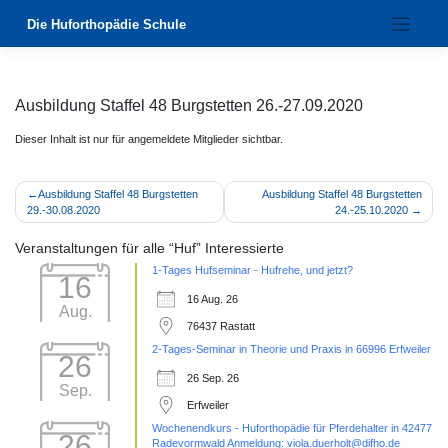
Zum
Die Huforthopädie Schule
Inhalt
springen
Ausbildung Staffel 48 Burgstetten 26.-27.09.2020
Dieser Inhalt ist nur für angemeldete Mitglieder sichtbar.
Beitragsnavigation
Ausbildung Staffel 48 Burgstetten
Ausbildung Staffel 48 Burgstetten
29.-30.08.2020
24.-25.10.2020
Veranstaltungen für alle “Huf” Interessierte
1-Tages Hufseminar - Hufrehe, und jetzt?
16
16 Aug. 26
Aug.
76437 Rastatt
2-Tages-Seminar in Theorie und Praxis in 66996 Erfweiler
26
26 Sep. 26
Sep.
Erfweiler
Wochenendkurs - Huforthopädie für Pferdehalter in 42477
26
Radevormwald Anmeldung: viola.duerholt@difho.de