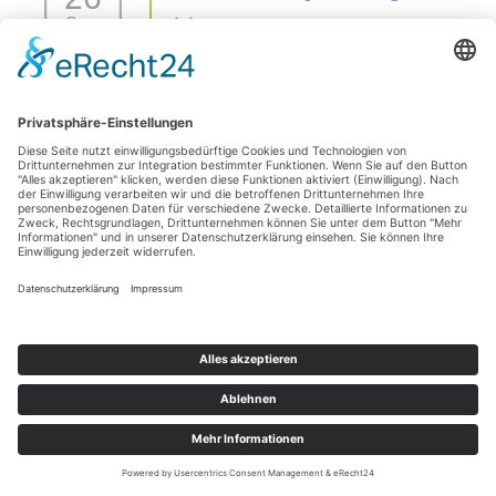
Sep.
26 Sep. 26
42477 Radevormwald
Sezierseminar in 71576 Burgstetten (von
11
Karpal/Sprunggelenk bis Huf)
Okt.
11 Okt. 26
Burgstetten
1 Tages Hufseminar-Sezieren16727 Velten - mit Michelle
01
Yakobi Anmeldung: unter info@difho.de
Nov.
1 Nov. 26
16727 Velten
Datenschutzerklärung
Impressum
© 2026
Die Huforthopädie Schule
|
Bootstrap-Theme für WordPress