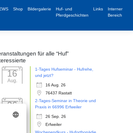
EWS
Shop
Bildergalerie
Huf- und
Links
Interner
Pferdgeschichten
Bereich
ranstaltungen für alle “Huf”
teressierte
1-Tages Hufseminar - Hufrehe,
16
und jetzt?
Aug.
16 Aug. 26
76437 Rastatt
2-Tages-Seminar in Theorie und
26
Praxis in 66996 Erfweiler
Sep.
26 Sep. 26
Erfweiler
Wochenendkurs - Huforthopädie