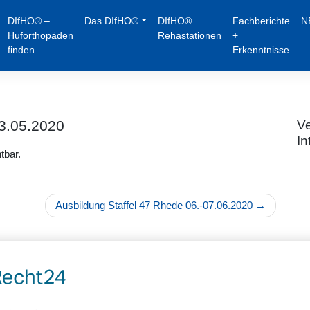
DIfHO® –
Das DIfHO®
DIfHO®
Fachberichte
N
Huforthopäden
Rehastationen
+
finden
Erkenntnisse
03.05.2020
Ve
In
tbar.
Ausbildung Staffel 47 Rhede 06.-07.06.2020