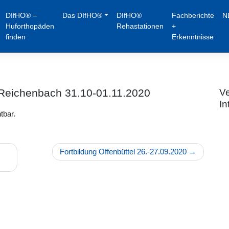
DIfHO® –
Das DIfHO®
DIfHO®
Fachberichte
N
Huforthopäden
Rehastationen
+
finden
Erkenntnisse
n/Reichenbach 31.10-01.11.2020
Ve
In
tbar.
Fortbildung Offenbüttel 26.-27.09.2020