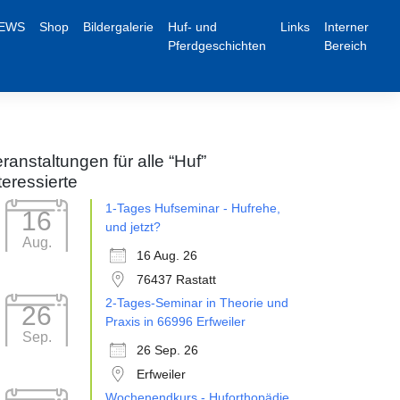
EWS
Shop
Bildergalerie
Huf- und
Links
Interner
Pferdgeschichten
Bereich
ranstaltungen für alle “Huf”
teressierte
1-Tages Hufseminar - Hufrehe,
16
und jetzt?
Aug.
16 Aug. 26
76437 Rastatt
2-Tages-Seminar in Theorie und
26
Praxis in 66996 Erfweiler
Sep.
26 Sep. 26
Erfweiler
Wochenendkurs - Huforthopädie