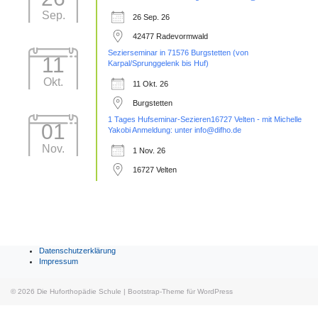
Sep.
26 Sep. 26
42477 Radevormwald
Sezierseminar in 71576 Burgstetten (von
11
Karpal/Sprunggelenk bis Huf)
Okt.
11 Okt. 26
Burgstetten
1 Tages Hufseminar-Sezieren16727 Velten - mit Michelle
01
Yakobi Anmeldung: unter info@difho.de
Nov.
1 Nov. 26
16727 Velten
Datenschutzerklärung
Impressum
© 2026
Die Huforthopädie Schule
|
Bootstrap-Theme für WordPress