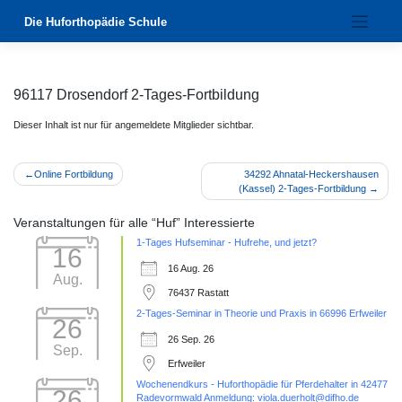
Zum
Die Huforthopädie Schule
Inhalt
springen
96117 Drosendorf 2-Tages-Fortbildung
Dieser Inhalt ist nur für angemeldete Mitglieder sichtbar.
Beitragsnavigation
Online Fortbildung
34292 Ahnatal-Heckershausen
(Kassel) 2-Tages-Fortbildung
Veranstaltungen für alle “Huf” Interessierte
1-Tages Hufseminar - Hufrehe, und jetzt?
16
16 Aug. 26
Aug.
76437 Rastatt
2-Tages-Seminar in Theorie und Praxis in 66996 Erfweiler
26
26 Sep. 26
Sep.
Erfweiler
Wochenendkurs - Huforthopädie für Pferdehalter in 42477
26
Radevormwald Anmeldung: viola.duerholt@difho.de