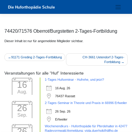
Zum
Die Huforthopädie Schule
Inhalt
springen
74420/71576 Oberrot/Burgstetten 2-Tages-Fortbildung
Dieser Inhalt ist nur für angemeldete Mitglieder sichtbar.
Beitragsnavigation
91171 Greding 2-Tages-Fortbildung
CH-3661 Uetendorf 2-Tages-
Fortbildung
Veranstaltungen für alle “Huf” Interessierte
1-Tages Hufseminar - Hufrehe, und jetzt?
16
16 Aug. 26
Aug.
76437 Rastatt
2-Tages-Seminar in Theorie und Praxis in 66996 Erfweiler
26
26 Sep. 26
Sep.
Erfweiler
Wochenendkurs - Huforthopädie für Pferdehalter in 42477
26
Radevormwald Anmeldung: viola.duerholt@difho.de