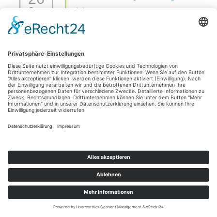
Sep.
26 Sep. 26
42477 Radevormwald
Sezierseminar in 71576 Burgstetten (von
11
Karpal/Sprunggelenk bis Huf)
Okt.
11 Okt. 26
Burgstetten
1 Tages Hufseminar-Sezieren16727 Velten - mit Michelle
01
Yakobi Anmeldung: unter info@difho.de
Nov.
1 Nov. 26
16727 Velten
Datenschutzerklärung
Impressum
© 2026
Die Huforthopädie Schule
|
Bootstrap-Theme für WordPress