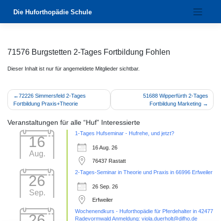
Zum
Die Huforthopädie Schule
Inhalt
springen
71576 Burgstetten 2-Tages Fortbildung Fohlen
Dieser Inhalt ist nur für angemeldete Mitglieder sichtbar.
Beitragsnavigation
72226 Simmersfeld 2-Tages
51688 Wipperfürth 2-Tages
Fortbildung Praxis+Theorie
Fortbildung Marketing
Veranstaltungen für alle “Huf” Interessierte
1-Tages Hufseminar - Hufrehe, und jetzt?
16
16 Aug. 26
Aug.
76437 Rastatt
2-Tages-Seminar in Theorie und Praxis in 66996 Erfweiler
26
26 Sep. 26
Sep.
Erfweiler
Wochenendkurs - Huforthopädie für Pferdehalter in 42477
26
Radevormwald Anmeldung: viola.duerholt@difho.de