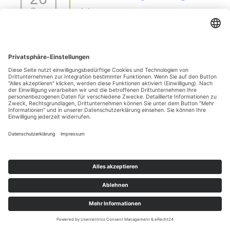
Sep.
26 Sep. 26
42477 Radevormwald
Sezierseminar in 71576 Burgstetten (von
11
Karpal/Sprunggelenk bis Huf)
Okt.
11 Okt. 26
Burgstetten
1 Tages Hufseminar-Sezieren16727 Velten - mit Michelle
01
Yakobi Anmeldung: unter info@difho.de
Nov.
1 Nov. 26
16727 Velten
Datenschutzerklärung
Impressum
© 2026
Die Huforthopädie Schule
|
Bootstrap-Theme für WordPress