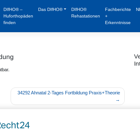
DIfHO® –
Das DIfHO®
DIfHO®
Fachberichte
N
Huforthopäden
Rehastationen
+
finden
Erkenntnisse
ldung
Ve
In
tbar.
34292 Ahnatal 2-Tages Fortbildung Praxis+Theorie