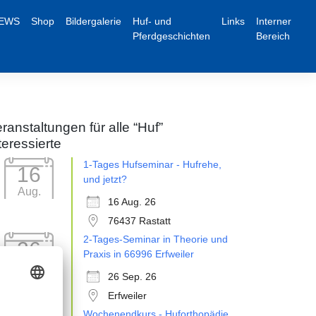
EWS
Shop
Bildergalerie
Huf- und
Links
Interner
Pferdgeschichten
Bereich
ranstaltungen für alle “Huf”
teressierte
1-Tages Hufseminar - Hufrehe,
16
und jetzt?
Aug.
16 Aug. 26
76437 Rastatt
2-Tages-Seminar in Theorie und
26
Praxis in 66996 Erfweiler
Sep.
26 Sep. 26
Erfweiler
Wochenendkurs - Huforthopädie