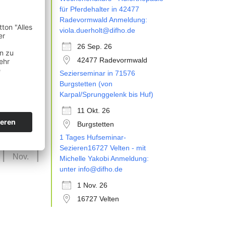
26
für Pferdehalter in 42477
Sep.
Radevormwald Anmeldung:
viola.duerholt@difho.de
26 Sep. 26
42477 Radevormwald
Sezierseminar in 71576
11
Burgstetten (von
Okt.
Karpal/Sprunggelenk bis Huf)
11 Okt. 26
Burgstetten
1 Tages Hufseminar-
01
Sezieren16727 Velten - mit
Nov.
Michelle Yakobi Anmeldung:
unter info@difho.de
1 Nov. 26
16727 Velten