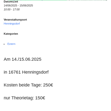
Datum/Zeit
anzuzeigen.
14/06/2025 - 15/06/2025
10:00 - 17:00
Mehr Informationen
Veranstaltungsort
Henningsdorf
Akzeptieren
Kategorien
Powered by
Usercentrics Consent
Extern
Management Platform
Am 14./15.06.2025
in 16761 Henningsdorf
Kosten beide Tage: 250€
nur Theorietag: 150€