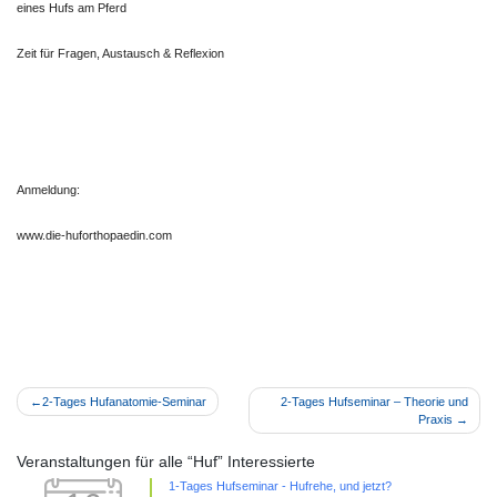
eines Hufs am Pferd
Zeit für Fragen, Austausch & Reflexion
Anmeldung:
www.die-huforthopaedin.com
Beitragsnavigation
2-Tages Hufanatomie-Seminar
2-Tages Hufseminar – Theorie und
Praxis
Veranstaltungen für alle “Huf” Interessierte
1-Tages Hufseminar - Hufrehe, und jetzt?