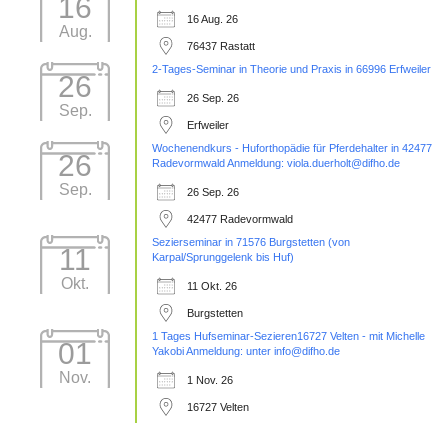
16
16 Aug. 26
Aug.
76437 Rastatt
2-Tages-Seminar in Theorie und Praxis in 66996 Erfweiler
26
26 Sep. 26
Sep.
Erfweiler
Wochenendkurs - Huforthopädie für Pferdehalter in 42477
26
Radevormwald Anmeldung: viola.duerholt@difho.de
Sep.
26 Sep. 26
42477 Radevormwald
Sezierseminar in 71576 Burgstetten (von
11
Karpal/Sprunggelenk bis Huf)
Okt.
11 Okt. 26
Burgstetten
1 Tages Hufseminar-Sezieren16727 Velten - mit Michelle
01
Yakobi Anmeldung: unter info@difho.de
Nov.
1 Nov. 26
16727 Velten