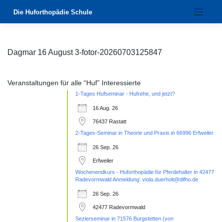
Zum
Die Huforthopädie Schule
Inhalt
springen
Dagmar 16 August 3-fotor-20260703125847
Veranstaltungen für alle “Huf” Interessierte
1-Tages Hufseminar - Hufrehe, und jetzt?
16 Aug. 26
76437 Rastatt
2-Tages-Seminar in Theorie und Praxis in 66996 Erfweiler
26 Sep. 26
Erfweiler
Wochenendkurs - Huforthopädie für Pferdehalter in 42477
Radevormwald Anmeldung: viola.duerholt@difho.de
26 Sep. 26
42477 Radevormwald
Sezierseminar in 71576 Burgstetten (von