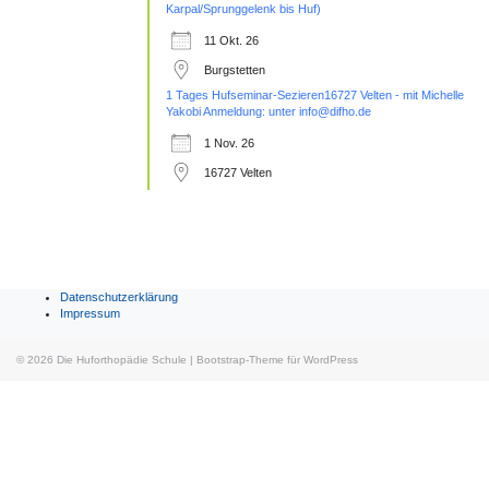
Karpal/Sprunggelenk bis Huf)
11 Okt. 26
Burgstetten
1 Tages Hufseminar-Sezieren16727 Velten - mit Michelle
Yakobi Anmeldung: unter info@difho.de
1 Nov. 26
16727 Velten
Datenschutzerklärung
Impressum
© 2026
Die Huforthopädie Schule
|
Bootstrap-Theme für WordPress